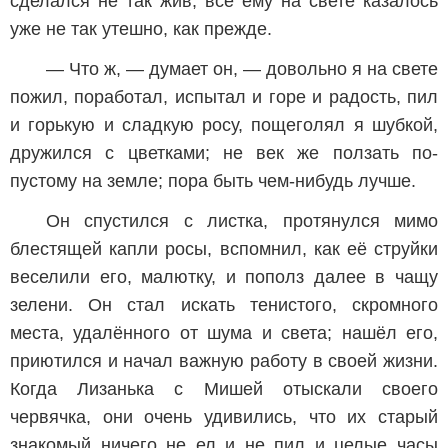
сделался не так жив; всё ему на свете казалось
уже не так утешно, как прежде.
— Что ж, — думает он, — довольно я на свете
пожил, поработал, испытал и горе и радость, пил
и горькую и сладкую росу, пощеголял я шубкой,
дружился с цветками; не век же ползать по-
пустому на земле; пора быть чем-нибудь лучше.
Он спустился с листка, протянулся мимо
блестящей капли росы, вспомнил, как её струйки
веселили его, малютку, и пополз далее в чащу
зелени. Он стал искать тенистого, скромного
места, удалённого от шума и света; нашёл его,
приютился и начал важную работу в своей жизни.
Когда Лизанька с Мишей отыскали своего
червячка, они очень удивились, что их старый
знакомый ничего не ел и не пил и целые часы