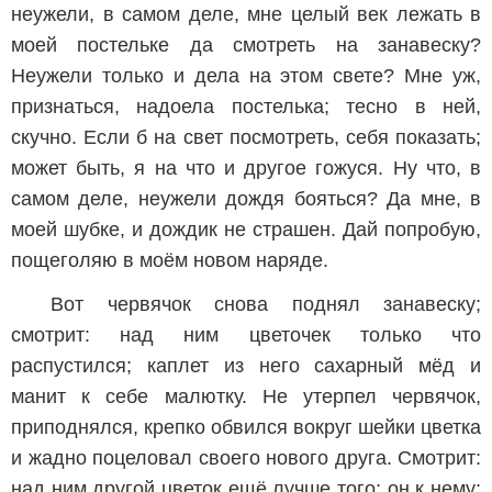
неужели, в самом деле, мне целый век лежать в
моей постельке да смотреть на занавеску?
Неужели только и дела на этом свете? Мне уж,
признаться, надоела постелька; тесно в ней,
скучно. Если б на свет посмотреть, себя показать;
может быть, я на что и другое гожуся. Ну что, в
самом деле, неужели дождя бояться? Да мне, в
моей шубке, и дождик не страшен. Дай попробую,
пощеголяю в моём новом наряде.
Вот червячок снова поднял занавеску;
смотрит: над ним цветочек только что
распустился; каплет из него сахарный мёд и
манит к себе малютку. Не утерпел червячок,
приподнялся, крепко обвился вокруг шейки цветка
и жадно поцеловал своего нового друга. Смотрит:
над ним другой цветок ещё лучше того; он к нему;