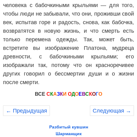
человека с бабочкиными крыльями — для того,
чтобы люди не забывали, что они, проживши свой
век, испытав горе и радость, снова, как бабочка,
возвратятся в новую жизнь, и что смерть есть
только перемена одежды. Так, может быть,
встретите вы изображение Платона, мудреца
древности, с бабочкиными крыльями; его
изображали так, потому что он красноречивее
других говорил о бессмертии души и о жизни
после смерти.
ВСЕ
С
К
А
З
К
И
О
Д
О
Е
В
С
К
О
Г
О
← Предыдущая
Следующая →
Разбитый кувшин
Шарманщик