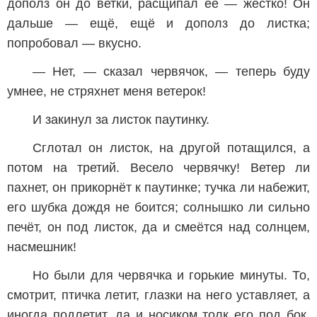
дополз он до ветки, расщипал её — жёстко! Он
дальше — ещё, ещё и дополз до листка;
попробовал — вкусно.
— Нет, — сказал червячок, — теперь буду
умнее, не стряхнет меня ветерок!
И закинул за листок паутинку.
Сглотал он листок, на другой потащился, а
потом на третий. Весело червячку! Ветер ли
пахнет, он прикорнёт к паутинке; тучка ли набежит,
его шубка дождя не боится; солнышко ли сильно
печёт, он под листок, да и смеётся над солнцем,
насмешник!
Но были для червячка и горькие минуты. То,
смотрит, птичка летит, глазки на него уставляет, а
иногда подлетит, да и носиком толк его под бок.