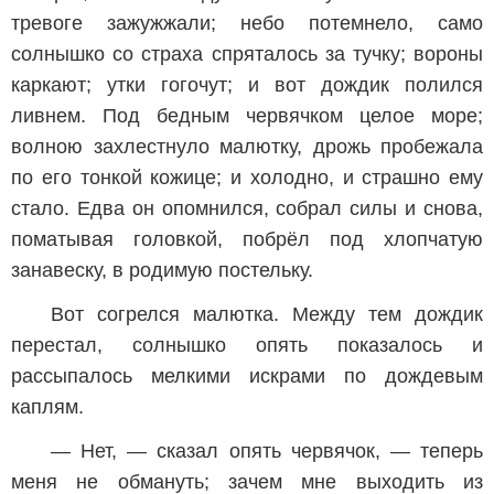
тревоге зажужжали; небо потемнело, само
солнышко со страха спряталось за тучку; вороны
каркают; утки гогочут; и вот дождик полился
ливнем. Под бедным червячком целое море;
волною захлестнуло малютку, дрожь пробежала
по его тонкой кожице; и холодно, и страшно ему
стало. Едва он опомнился, собрал силы и снова,
поматывая головкой, побрёл под хлопчатую
занавеску, в родимую постельку.
Вот согрелся малютка. Между тем дождик
перестал, солнышко опять показалось и
рассыпалось мелкими искрами по дождевым
каплям.
— Нет, — сказал опять червячок, — теперь
меня не обмануть; зачем мне выходить из