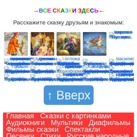
→
В
С
Е
С
К
А
З
К
И
З
Д
Е
С
Ь
←
Расскажите сказку друзьям и знакомым:
↑ Вверх
Главная
Сказки с картинками
Аудиокниги
Мультики
Диафильмы
Фильмы сказки
Спектакли
Песенки
Стихи
Русские народные