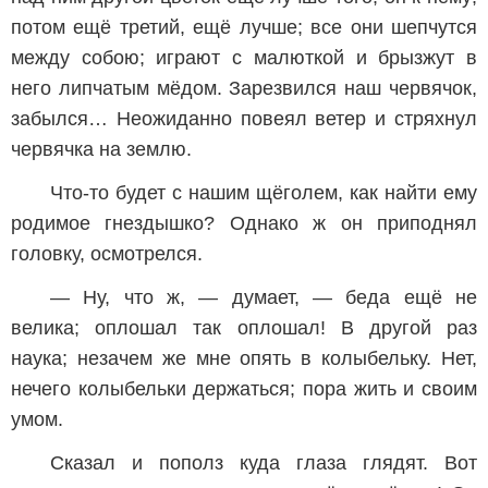
потом ещё третий, ещё лучше; все они шепчутся
между собою; играют с малюткой и брызжут в
него липчатым мёдом. Зарезвился наш червячок,
забылся… Неожиданно повеял ветер и стряхнул
червячка на землю.
Что-то будет с нашим щёголем, как найти ему
родимое гнездышко? Однако ж он приподнял
головку, осмотрелся.
— Ну, что ж, — думает, — беда ещё не
велика; оплошал так оплошал! В другой раз
наука; незачем же мне опять в колыбельку. Нет,
нечего колыбельки держаться; пора жить и своим
умом.
Сказал и пополз куда глаза глядят. Вот