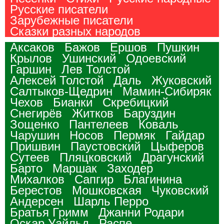
Русские писатели
Зарубежные писатели
Сказки разных народов
Аксаков
Бажов
Ершов
Пушкин
Крылов
Ушинский
Одоевский
Гаршин
Лев Толстой
Алексей Толстой
Даль
Жуковский
Салтыков-Щедрин
Мамин-Сибиряк
Чехов
Бианки
Скребицкий
Снегирёв
Житков
Баруздин
Зощенко
Пантелеев
Коваль
Чарушин
Носов
Пермяк
Гайдар
Пришвин
Паустовский
Цыферов
Сутеев
Пляцковский
Драгунский
Барто
Маршак
Заходер
Михалков
Сапгир
Благинина
Берестов
Мошковская
Чуковский
Андерсен
Шарль Перро
Братья Гримм
Джанни Родари
Оскар Уайльд
Распе