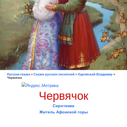
Русская сказка
>
Сказки русских писателей
>
Одоевский Владимир
>
Червячок
Червячок
Сиротинка
Житель Афонской горы