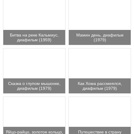
Битва на реке Кальмиус,
Мамин день, диафильм
диафильм (1959)
(1979)
Сказка о глупом мышонке,
Как Хома рассмеялся,
диафильм (1979)
диафильм (1979)
Яйцо-райцо, золотое кольцо,
Путешествие в страну