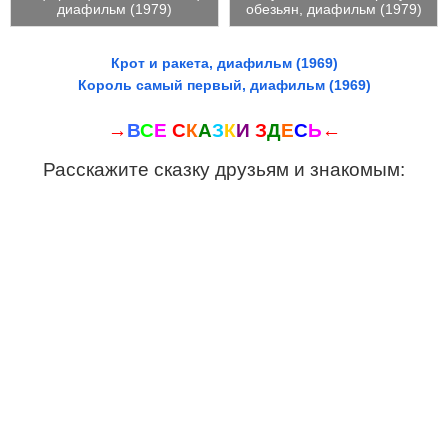
диафильм (1979)
обезьян, диафильм (1979)
Крот и ракета, диафильм (1969)
Король самый первый, диафильм (1969)
→
В
С
Е
С
К
А
З
К
И
З
Д
Е
С
Ь
←
Расскажите сказку друзьям и знакомым: