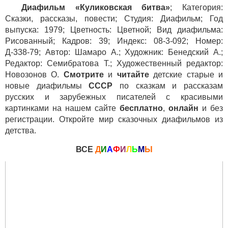
Диафильм «Куликовская битва»
; Категория:
Сказки, рассказы, повести; Студия: Диафильм; Год
выпуска: 1979; Цветность: Цветной; Вид диафильма:
Рисованный; Кадров: 39; Индекс: 08-3-092; Номер:
Д-338-79; Автор: Шамаро А.; Художник: Бенедский А.;
Редактор: Семибратова Т.; Художественный редактор:
Новозонов О.
Смотрите
и
читайте
детские старые и
новые диафильмы
СССР
по сказкам и рассказам
русских и зарубежных писателей с красивыми
картинками на нашем сайте
бесплатно
,
онлайн
и без
регистрации. Откройте мир сказочных диафильмов из
детства.
ВСЕ
Д
И
А
Ф
И
Л
Ь
М
Ы