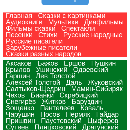
Главная
Сказки с картинками
Аудиокниги
Мультики
Диафильмы
Фильмы сказки
Спектакли
Песенки
Стихи
Русские народные
Русские писатели
Зарубежные писатели
Сказки разных народов
Аксаков
Бажов
Ершов
Пушкин
Крылов
Ушинский
Одоевский
Гаршин
Лев Толстой
Алексей Толстой
Даль
Жуковский
Салтыков-Щедрин
Мамин-Сибиряк
Чехов
Бианки
Скребицкий
Снегирёв
Житков
Баруздин
Зощенко
Пантелеев
Коваль
Чарушин
Носов
Пермяк
Гайдар
Пришвин
Паустовский
Цыферов
Сутеев
Пляцковский
Драгунский