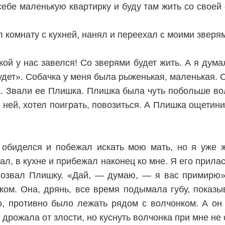
себе маленькую квартирку и буду там жить со своей 
л комнату с кухней, нанял и переехал с моими зверя
ой у нас завелся! Со зверями будет жить. А я дума
удет». Собачка у меня была рыженькая, маленькая. 
а. Звали ее Плишка. Плишка была чуть побольше вол
 ней, хотел поиграть, повозиться. А Плишка ощетини
 обиделся и побежал искать мою мать, но я уже 
кал, в кухне и прибежал наконец ко мне. Я его прила
 позвал Плишку. «Дай, — думаю, — я вас примирю»
ком. Она, дрянь, все время подымала губу, показ
, противно было лежать рядом с волчонком. А он
дрожала от злости, но куснуть волчонка при мне не 