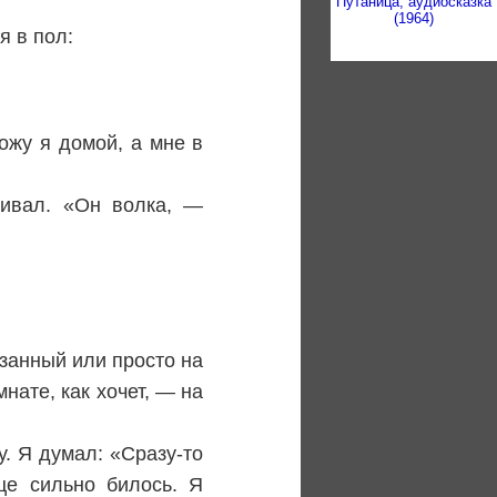
Путаница, аудиосказка
(1964)
я в пол:
ожу я домой, а мне в
шивал. «Он волка, —
язанный или просто на
нате, как хочет, — на
у. Я думал: «Сразу-то
це сильно билось. Я