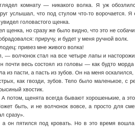
глядел комнату — никакого волка. Я уж обозлилс
руг услышал, что под стулом что-то ворочается. Я 
 увидел головастого щенка.
л щенка, но сразу же было видно, что это не собачи
обрадовался: приручу, и будет у меня ручной волк.
лодец: привез мне живого волка!
, — волчонок стал на все четыре лапы и насторожил
н почти весь состоял из головы — как будто морда
а из пасти, а пасть из зубов. Он на меня оскалился, 
трых, как гвозди, зубов. Тело было маленькое, с 
крысиный хвостик.
А потом, щенята всегда бывают хорошенькие, а это 
Может быть, и не волчонок вовсе, а просто для сме
ал сразу».
 а он пятился под кровать. Но в это время вошла