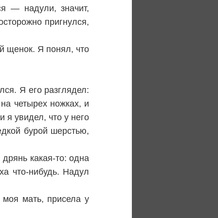
я — надули, значит,
осторожно пригнулся,
й щенок. Я понял, что
ся. Я его разглядел:
 на четырех ножках, и
и я увидел, что у него
редкой бурой шерстью,
дрянь какая-то: одна
ха что-нибудь. Надул
 моя мать, присела у