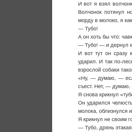
И вот я взял волчон
Волчонок потянул н
морду в молоко, я как
— Тубо!
А он хоть бы что: чав
— Тубо! — и дернул е
И вот тут он сразу 
ударил. И так по-лес
взрослой собаки тако
«Ну, — думаю, — есл
съест. Нет, — думаю,
Я снова крикнул «туб
Он ударился челюсть
молока, облизнулся и
Я крикнул не своим г
— Тубо, дрянь этакая