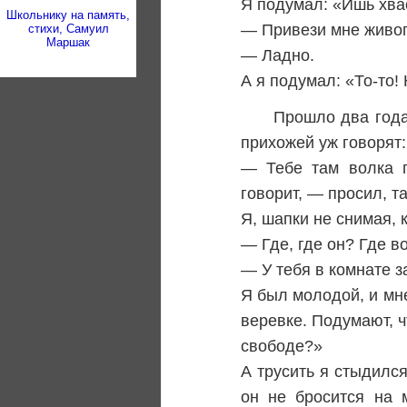
Я подумал: «Ишь хвас
Школьнику на память,
— Привези мне живого
стихи, Самуил
Маршак
— Ладно.
А я подумал: «То-то! 
Прошло два года
прихожей уж говорят:
— Тебе там волка п
говорит, — просил, та
Я, шапки не снимая, к
— Где, где он? Где в
— У тебя в комнате з
Я был молодой, и мне
веревке. Подумают, ч
свободе?»
А трусить я стыдился
он не бросится на 