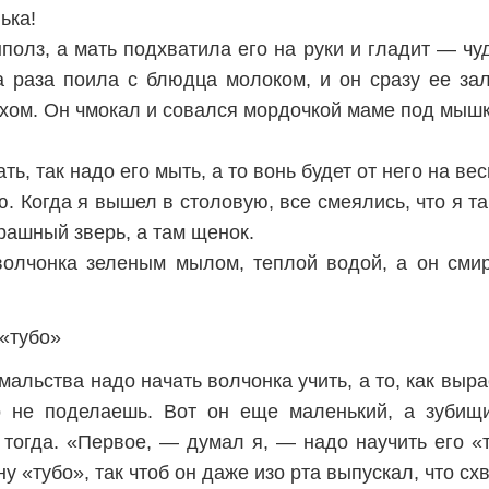
ька!
олз, а мать подхватила его на руки и гладит — чу
а раза поила с блюдца молоком, и он сразу ее за
хом. Он чмокал и совался мордочкой маме под мышк
, так надо его мыть, а то вонь будет от него на вес
ю. Когда я вышел в столовую, все смеялись, что я т
трашный зверь, а там щенок.
волчонка зеленым мылом, теплой водой, а он смир
 «тубо»
мальства надо начать волчонка учить, а то, как выра
о не поделаешь. Вот он еще маленький, а зубищи
тогда. «Первое, — думал я, — надо научить его «т
ну «тубо», так чтоб он даже изо рта выпускал, что сх