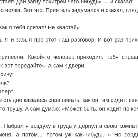
тает! Дай загну похитрей чего-нибудь» — и сказал:
 волка. Вот что. Приятель задумался и сказал, гляд
Как я тебя срезал! Не хвастай».
. Я и забыл про этот наш разговор. И вот раз прих
ринесли. Какой-то человек приходил, тебя спра
к вот передайте». А сам к двери.
ричу:
олк?
аперт.
 стыдно казалось спрашивать, как он там сидит: св
то трушу. А сам думаю: «Может быть, он ходит по ком
. Набрал я воздуху в грудь и дернул в свою комнат
меня, а потом… потом уж как-нибудь…» Но серд