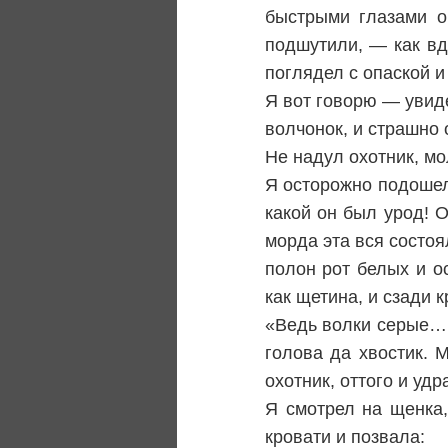
быстрыми глазами о
подшутили, — как вд
поглядел с опаской и
Я вот говорю — увиде
волчонок, и страшно 
Не надул охотник, мо
Я осторожно подошел
какой он был урод! О
морда эта вся состоял
полон рот белых и ос
как щетина, и сзади 
«Ведь волки серые… 
голова да хвостик. 
охотник, оттого и удр
Я смотрел на щенка,
кровати и позвала: