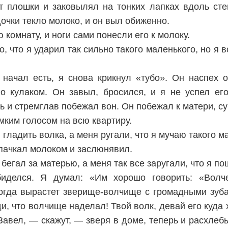
т плошки и заковылял на тонких лапках вдоль сте
очки текло молоко, и он выл обиженно.
 комнату, и ноги сами понесли его к молоку.
, что я ударил так сильно такого маленького, но я 
 начал есть, я снова крикнул «тубо». Он наспех 
го кулаком. Он завыл, бросился, и я не успел его
 и стремглав побежал вон. Он побежал к матери, с
мким голосом на всю квартиру.
 гладить волка, а меня ругали, что я мучаю такого м
пачкал молоком и заслюнявил.
бегал за матерью, а меня так все заругали, что я по
иделся. Я думал: «Им хорошо говорить: «Волче
когда вырастет зверище-волчище с громадными зуба
ди, что волчище наделал! Твой волк, девай его куда 
Завел, — скажут, — зверя в доме, теперь и расхлеб