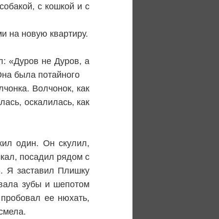
собакой, с кошкой и с
ми на новую квартиру.
л: «Дуров не Дуров, а
Она была потайного
чонка. Волчонок, как
лась, оскалилась, как
жил один. Он скулил,
скал, посадил рядом с
. Я заставил Плишку
ывала зубы и шепотом
 пробовал ее нюхать,
смела.