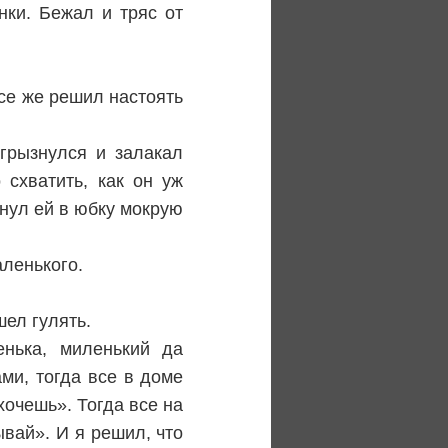
нки. Бежал и тряс от
все же решил настоять
огрызнулся и залакал
 схватить, как он уж
унул ей в юбку мокрую
аленького.
шел гулять.
нька, миленький да
ми, тогда все в доме
хочешь». Тогда все на
ывай». И я решил, что