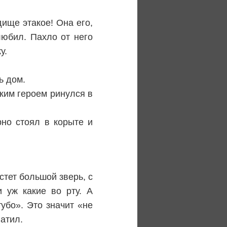
дище этакое! Она его,
любил. Пахло от него
у.
ь дом.
аким героем ринулся в
но стоял в корыте и
стет большой зверь, с
 уж какие во рту. А
убо». Это значит «не
ватил.