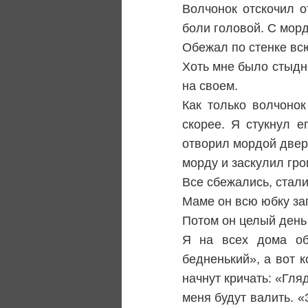
Волчонок отскочил о
боли головой. С морд
Обежал по стенке всю
Хоть мне было стыдно
на своем.
Как только волчонок
скорее. Я стукнул е
отворил мордой дверь
морду и заскулил гро
Все сбежались, стали
Маме он всю юбку за
Потом он целый день 
Я на всех дома об
бедненький», а вот 
начнут кричать: «Гля
меня будут валить. «