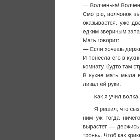
— Волченька! Волчен
Смотрю, волчонок вып
оказывается, уже дв
едким звериным запа
Мать говорит:
— Если хочешь держать
И понесла его в кухн
комнату, будто там с
В кухне мать мыла 
лизал ей руки.
Как я учил волка
Я решил, что сыз
ним уж тогда ничег
вырастет — держись 
тронь». Чтоб как крик