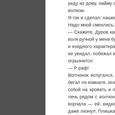
уеду из дому, найму 
волком.
Я так и сделал: наше
Надо мной смеялись:
— Скажите, Дуров как
волк ручной у меня б
и ехидного характер
ее увидал, побежал к
огрызнется:
— Р-раф!
Волчонок испугался,
бегал по комнате, ис
собой на кровать и
лечь рядом с волчон
ворчала — ей, видно
даже лизнул. Плишка 