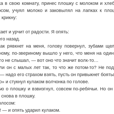
ка в свою комнату, принес плошку с молоком и хлеб
осом, учуял молоко и заковылял на лапках к плош
 крикну:
кает и урчит от радости. Я опять:
го назад.
как рявкнет на меня, голову повернул, зубами щ
ному, по-звериному вышло у него, что меня на один
го не слышал, — вот оно что значит волк-то…
и он с малых лет так, то что же потом-то? Не под
 — надо его страхом взять, пусть он привыкнет боять
о» и стукнул кулаком волчонка по голове.
ю о плошку и взвизгнул, совсем по-ребячьи. Но он 
 снова в плошку.
олосом:
! — и опять ударил кулаком.