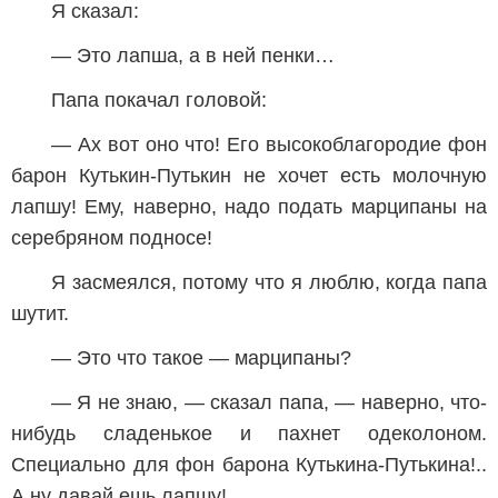
Я сказал:
— Это лапша, а в ней пенки…
Папа покачал головой:
— Ах вот оно что! Его высокоблагородие фон
барон Кутькин-Путькин не хочет есть молочную
лапшу! Ему, наверно, надо подать марципаны на
серебряном подносе!
Я засмеялся, потому что я люблю, когда папа
шутит.
— Это что такое — марципаны?
— Я не знаю, — сказал папа, — наверно, что-
нибудь сладенькое и пахнет одеколоном.
Специально для фон барона Кутькина-Путькина!..
А ну давай ешь лапшу!