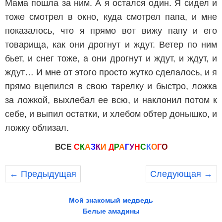
Мама пошла за ним. А я остался один. Я сидел и
тоже смотрел в окно, куда смотрел папа, и мне
показалось, что я прямо вот вижу папу и его
товарища, как они дрогнут и ждут. Ветер по ним
бьет, и снег тоже, а они дрогнут и ждут, и ждут, и
ждут… И мне от этого просто жутко сделалось, и я
прямо вцепился в свою тарелку и быстро, ложка
за ложкой, выхлебал ее всю, и наклонил потом к
себе, и выпил остатки, и хлебом обтер донышко, и
ложку облизал.
ВСЕ
С
К
А
З
К
И
Д
Р
А
Г
У
Н
С
К
О
Г
О
← Предыдущая
Следующая →
Мой знакомый медведь
Белые амадины