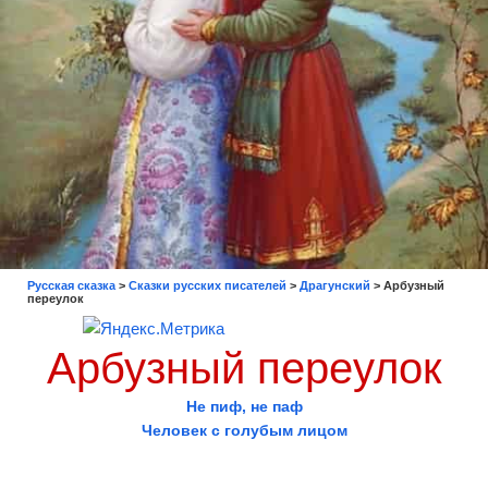
Русская сказка
>
Сказки русских писателей
>
Драгунский
>
Арбузный
переулок
Арбузный переулок
Не пиф, не паф
Человек с голубым лицом