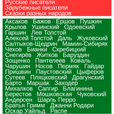
Русские писатели
Зарубежные писатели
Сказки разных народов
Аксаков
Бажов
Ершов
Пушкин
Крылов
Ушинский
Одоевский
Гаршин
Лев Толстой
Алексей Толстой
Даль
Жуковский
Салтыков-Щедрин
Мамин-Сибиряк
Чехов
Бианки
Скребицкий
Снегирёв
Житков
Баруздин
Зощенко
Пантелеев
Коваль
Чарушин
Носов
Пермяк
Гайдар
Пришвин
Паустовский
Цыферов
Сутеев
Пляцковский
Драгунский
Барто
Маршак
Заходер
Михалков
Сапгир
Благинина
Берестов
Мошковская
Чуковский
Андерсен
Шарль Перро
Братья Гримм
Джанни Родари
Оскар Уайльд
Распе