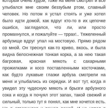
который очень худой, тоже на меня смотрел и все
улыбался мне своим беззубым ртом, славный
человек. Но потом я устал стоять и уже хотел
было идти домой, как вдруг кто-то в их цепочке
ошибся, загляделся, что ли, или просто
промахнулся, и пожалуйте — тррах!.. Тяжеленный
арбузище вдруг упал на мостовую. Прямо рядом
со мной. Он треснул как-то криво, вкось, и была
видна белоснежная тонкая корка, а за нею такая
багровая, красная мякоть с сахарными
прожилками и косо поставленными косточками,
как будто лукавые глазки арбуза смотрели на
меня и улыбались из середки. И вот тут, когда я
увидел эту чудесную мякоть и брызги арбузного
сока и когда я почуял этот запах, такой свежий и
сильный, только тут я понял, как мне хочется есть.