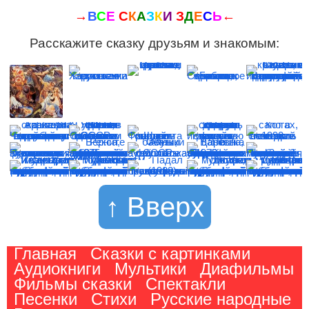
→
В
С
Е
С
К
А
З
К
И
З
Д
Е
С
Ь
←
Расскажите сказку друзьям и знакомым:
↑ Вверх
Главная
Сказки с картинками
Аудиокниги
Мультики
Диафильмы
Фильмы сказки
Спектакли
Песенки
Стихи
Русские народные