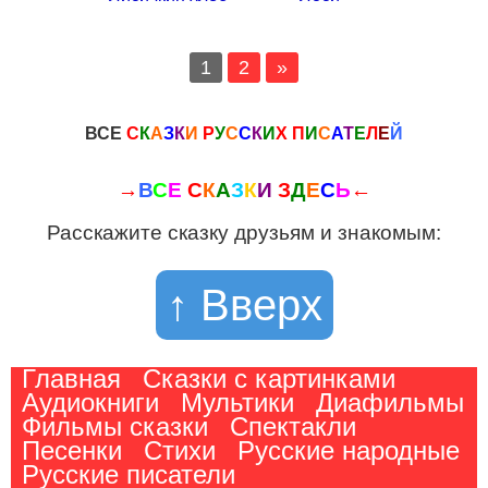
1
2
»
ВСЕ
С
К
А
З
К
И
Р
У
С
С
К
И
Х
П
И
С
А
Т
Е
Л
Е
Й
→
В
С
Е
С
К
А
З
К
И
З
Д
Е
С
Ь
←
Расскажите сказку друзьям и знакомым:
↑ Вверх
Главная
Сказки с картинками
Аудиокниги
Мультики
Диафильмы
Фильмы сказки
Спектакли
Песенки
Стихи
Русские народные
Русские писатели