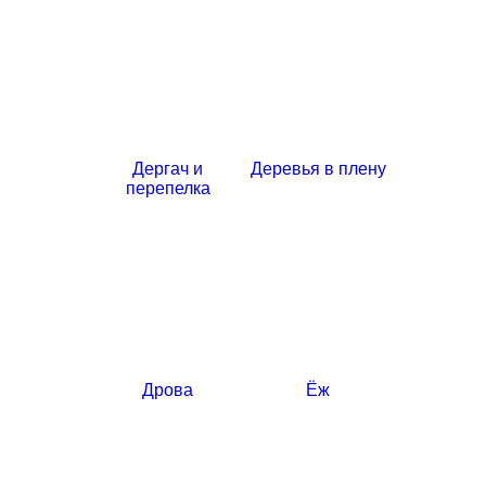
Дергач и
Деревья в плену
перепелка
Дрова
Ёж