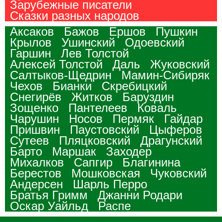
Зарубежные писатели
Сказки разных народов
Аксаков
Бажов
Ершов
Пушкин
Крылов
Ушинский
Одоевский
Гаршин
Лев Толстой
Алексей Толстой
Даль
Жуковский
Салтыков-Щедрин
Мамин-Сибиряк
Чехов
Бианки
Скребицкий
Снегирёв
Житков
Баруздин
Зощенко
Пантелеев
Коваль
Чарушин
Носов
Пермяк
Гайдар
Пришвин
Паустовский
Цыферов
Сутеев
Пляцковский
Драгунский
Барто
Маршак
Заходер
Михалков
Сапгир
Благинина
Берестов
Мошковская
Чуковский
Андерсен
Шарль Перро
Братья Гримм
Джанни Родари
Оскар Уайльд
Распе