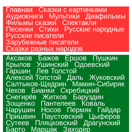
Главная
Сказки с картинками
Аудиокниги
Мультики
Диафильмы
Фильмы сказки
Спектакли
Песенки
Стихи
Русские народные
Русские писатели
Зарубежные писатели
Сказки разных народов
Аксаков
Бажов
Ершов
Пушкин
Крылов
Ушинский
Одоевский
Гаршин
Лев Толстой
Алексей Толстой
Даль
Жуковский
Салтыков-Щедрин
Мамин-Сибиряк
Чехов
Бианки
Скребицкий
Снегирёв
Житков
Баруздин
Зощенко
Пантелеев
Коваль
Чарушин
Носов
Пермяк
Гайдар
Пришвин
Паустовский
Цыферов
Сутеев
Пляцковский
Драгунский
Барто
Маршак
Заходер