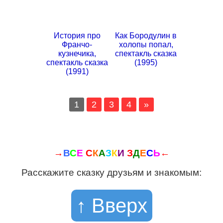
История про
Как Бородулин в
Франчо-
холопы попал,
кузнечика,
спектакль сказка
спектакль сказка
(1995)
(1991)
1
2
3
4
»
→
В
С
Е
С
К
А
З
К
И
З
Д
Е
С
Ь
←
Расскажите сказку друзьям и знакомым:
↑ Вверх