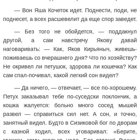
— Вон Яша Кочеток идет. Поднести, поди, не
поднесет, а всех расшевелит да еще спор заведет.
— Без того не обойдется, — поддакнул
другой, а сам навстречу Якову давай
наговаривать: — Как, Яков Кирьяныч, живешь-
поживаешь со вчерашнего дня? Что по хозяйству?
Не окривел ли петушок, здорова ли кошечка? Как
сам спал-почивал, какой легкий сон видел?
— Да ничего, — отвечает, — все по-хорошему.
Петух заказывал тебе по-суседски поклончик, а
кошка жалуется: больно много сосед мышей
развел — справиться сил нет. А сон, и точно,
занятный видел. Будто в Сизиковой бог по дворам
с казной ходил, всех уговаривал: «Берите,