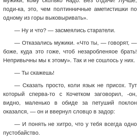
мужики, кому сколько надо. Без отдачи! Лучше,
поди-ка, это, чем полтинничные аметистишки по
одному из горы выковыривать».
— Ну и что? — засмеялись старатели.
— Отказались мужики. «Что ты, — говорят, —
боже, куда это гоже, чтоб незаробленяое брать!
Непривычны мы к этому». Так и не сошлось у них.
— Ты скажешь!
— Сказать просто, коли язык не присох. Тут
который сперва-то с Кочетком заговорил, -он,
видно, маленько в обиде за петуший поклон
оказался, — он и ввернул словцо в задор:
— И понять не хитро, что у тебя всегда одно
пустобайство.