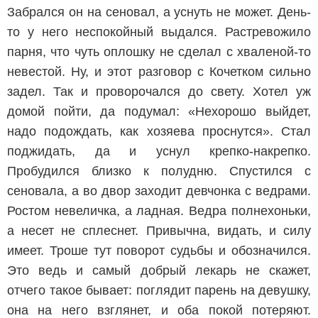
Забрался он на сеновал, а уснуть не может. День-
то у него неспокойный выдался. Растревожило
парня, что чуть оплошку не сделал с хваленой-то
невестой. Ну, и этот разговор с Кочетком сильно
задел. Так и проворочался до свету. Хотел уж
домой пойти, да подумал: «Нехорошо выйдет,
надо подождать, как хозяева проснутся». Стал
поджидать, да и уснул крепко-накрепко.
Пробудился близко к полудню. Спустился с
сеновала, а во двор заходит девчонка с ведрами.
Ростом невеличка, а ладная. Ведра полнехоньки,
а несет не сплеснет. Привычна, видать, и силу
имеет. Троше тут поворот судьбы и обозначился.
Это ведь и самый добрый лекарь не скажет,
отчего такое бывает: поглядит парень на девушку,
она на него взглянет, и оба покой потеряют.