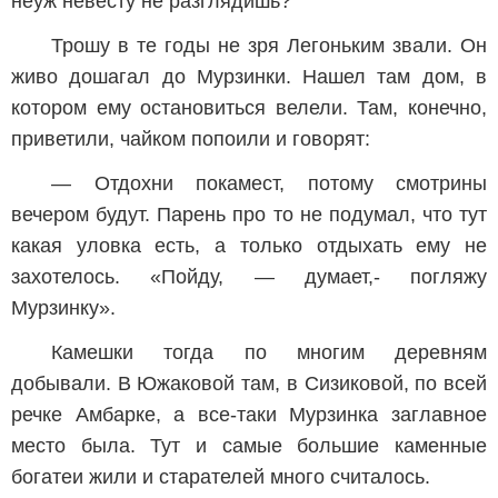
неуж невесту не разглядишь?
Трошу в те годы не зря Легоньким звали. Он
живо дошагал до Мурзинки. Нашел там дом, в
котором ему остановиться велели. Там, конечно,
приветили, чайком попоили и говорят:
— Отдохни покамест, потому смотрины
вечером будут. Парень про то не подумал, что тут
какая уловка есть, а только отдыхать ему не
захотелось. «Пойду, — думает,- погляжу
Мурзинку».
Камешки тогда по многим деревням
добывали. В Южаковой там, в Сизиковой, по всей
речке Амбарке, а все-таки Мурзинка заглавное
место была. Тут и самые большие каменные
богатеи жили и старателей много считалось.