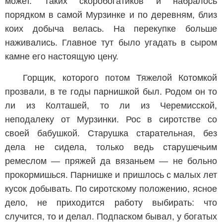
может. Таких скоробогатиков и набралось
порядком в самой Мурзинке и по деревням, близ
коих добыча велась. На перекупке больше
наживались. Главное тут было угадать в сыром
камне его настоящую цену.
Горщик, которого потом Тяжелой Котомкой
прозвали, в те годы парнишкой был. Родом он то
ли из Колташей, то ли из Черемисской,
неподалеку от Мурзинки. Рос в сиротстве со
своей бабушкой. Старушка старательная, без
дела не сидела, только ведь старушечьим
ремеслом — пряжей да вязаньем — не больно
прокормишься. Парнишке и пришлось с малых лет
кусок добывать. По сиротскому положению, ясное
дело, не приходится работу выбирать: что
случится, то и делал. Подпаском бывал, у богатых