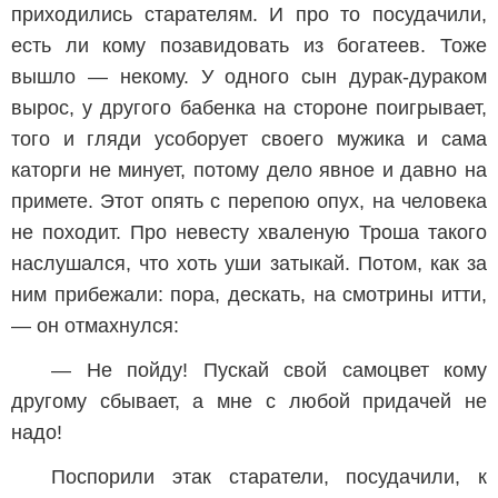
приходились старателям. И про то посудачили,
есть ли кому позавидовать из богатеев. Тоже
вышло — некому. У одного сын дурак-дураком
вырос, у другого бабенка на стороне поигрывает,
того и гляди усоборует своего мужика и сама
каторги не минует, потому дело явное и давно на
примете. Этот опять с перепою опух, на человека
не походит. Про невесту хваленую Троша такого
наслушался, что хоть уши затыкай. Потом, как за
ним прибежали: пора, дескать, на смотрины итти,
— он отмахнулся:
— Не пойду! Пускай свой самоцвет кому
другому сбывает, а мне с любой придачей не
надо!
Поспорили этак старатели, посудачили, к