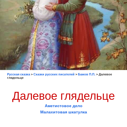
Русская сказка
>
Сказки русских писателей
>
Бажов П.П.
>
Далевое
глядельце
Далевое глядельце
Аметистовое дело
Малахитовая шкатулка