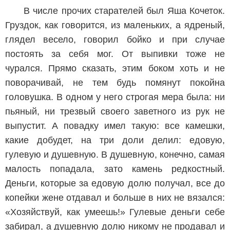
В числе прочих старателей был Яша Кочеток.
Груздок, как говорится, из маленьких, а ядреный,
глядел весело, говорил бойко и при случае
постоять за себя мог. От выпивки тоже не
чурался. Прямо сказать, этим боком хоть и не
поворачивай, не тем будь помянут покойна
головушка. В одном у него строгая мера была: ни
пьяный, ни трезвый своего заветного из рук не
выпустит. А повадку имел такую: все камешки,
какие добудет, на три доли делил: едовую,
гулевую и душевную. В душевную, конечно, самая
малость попадала, зато камень редкостный.
Деньги, которые за едовую долю получал, все до
копейки жене отдавал и больше в них не вязался:
«Хозяйствуй, как умеешь!» Гулевые деньги себе
забирал, а душевную долю никому не продавал и