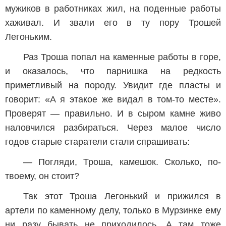
мужиков в работниках жил, на поденные работы
хаживал. И звали его в ту пору Трошей
Легоньким.
Раз Троша попал на каменные работы в горе,
и оказалось, что парнишка на редкость
приметливый на породу. Увидит где пласты и
говорит: «А я этакое же видал в том-то месте».
Проверят — правильно. И в сыром камне живо
наловчился разбираться. Через малое число
годов старые старатели стали спрашивать:
— Погляди, Троша, камешок. Сколько, по-
твоему, он стоит?
Так этот Троша Легонький и прижился в
артели по каменному делу, только в Мурзинке ему
ни разу бывать не приходилось. А там тоже