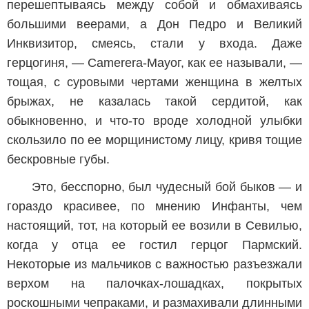
перешептываясь между собой и обмахиваясь
большими веерами, а Дон Педро и Великий
Инквизитор, смеясь, стали у входа. Даже
герцогиня, — Camerera-Мауог, как ее называли, —
тощая, с суровыми чертами женщина в желтых
брыжах, не казалась такой сердитой, как
обыкновенно, и что-то вроде холодной улыбки
скользило по ее морщинистому лицу, кривя тощие
бескровные губы.
Это, бесспорно, был чудесный бой быков — и
гораздо красивее, по мнению Инфанты, чем
настоящий, тот, на который ее возили в Севилью,
когда у отца ее гостил герцог Пармский.
Некоторые из мальчиков с важностью разъезжали
верхом на палочках-лошадках, покрытых
роскошными чепраками, и размахивали длинными