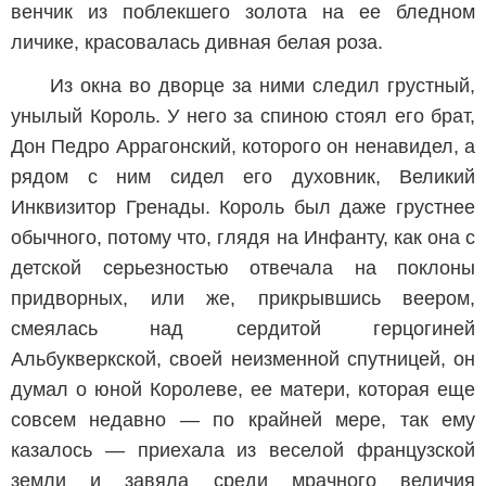
венчик из поблекшего золота на ее бледном
личике, красовалась дивная белая роза.
Из окна во дворце за ними следил грустный,
унылый Король. У него за спиною стоял его брат,
Дон Педро Аррагонский, которого он ненавидел, а
рядом с ним сидел его духовник, Великий
Инквизитор Гренады. Король был даже грустнее
обычного, потому что, глядя на Инфанту, как она с
детской серьезностью отвечала на поклоны
придворных, или же, прикрывшись веером,
смеялась над сердитой герцогиней
Альбукверкской, своей неизменной спутницей, он
думал о юной Королеве, ее матери, которая еще
совсем недавно — по крайней мере, так ему
казалось — приехала из веселой французской
земли и завяла среди мрачного величия