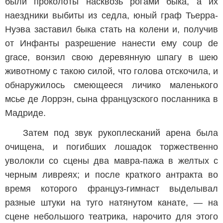
были проколоты насквозь рогами быка, а их
наездники выбиты из седла, юный граф Тьерра-
Нуэва заставил быка стать на колени и, получив
от Инфанты разрешение нанести ему coup de
grace, вонзил свою деревянную шпагу в шею
животному с такою силой, что голова отскочила, и
обнаружилось смеющееся личико маленького
мсье де Лоррэн, сына французского посланника в
Мадриде.
Затем под звук рукоплесканий арена была
очищена, и погибших лошадок торжественно
уволокли со сцены два мавра-пажа в желтых с
черным ливреях; и после краткого антракта во
время которого француз-гимнаст выделывал
разные штуки на туго натянутом канате, — на
сцене небольшого театрика, нарочито для этого