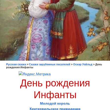
Русская сказка
>
Сказки зарубежных писателей
>
Оскар Уайльд
>
День
рождения Инфанты
День рождения
Инфанты
Молодой король
Кентервильское привидение