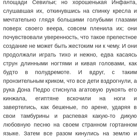
площади Севильи; но хорошенькая Инфанта,
слушавшая их, откинувшись на спинку кресла и
мечтательно глядя большими голубыми глазами
поверх своего веера, совсем пленила их; они
почувствовали уверенность, что такое прелестное
создание не может быть жестоким ни к чему. И они
продолжали играть тихо и нежно, едва касаясь
струн длинными ногтями и кивая головами, как
будто в полудремоте. И вдруг, с таким
пронзительным криком, что все дети вздрогнули, а
рука Дона Педро стиснула агатовую рукоять его
кинжала, египтяне вскочили на ноги и
завертелись, как бешеные, по арене, ударяя в
свои тамбурины и распевая какую-то дикую
любовную песню на своем странном гортанном
языке. Затем все разом кинулись на землю и