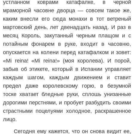
устланном коврами катафалке, в черной
мраморной часовне дворца — совсем такое же,
каким внесли его сюда монахи в тот ветреный
мартовский день, лет двенадцать назад. И раз в
месяц Король, закутанный черным плащом и с
потайным фонарем в руке, входит в часовню,
опускается на колени перед катафалком и зовет:
«Mi reina! «Mi reina!» (моя королева). И порой,
забыв об этикете, который в Испании управляет
каждым шагом, каждым движением и ставит
предел даже королевскому горю, в безумной
тоске хватает бледные руки, сплошь унизанные
дорогими перстнями, и пробует разбудить своими
страстными поцелуями холодное, раскрашенное
лицо.
Сегодня ему кажется, что он снова видит ее,