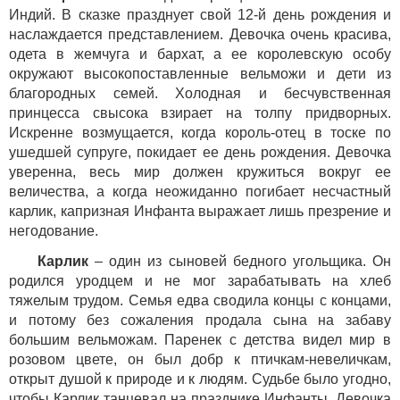
Индий. В сказке празднует свой 12-й день рождения и
наслаждается представлением. Девочка очень красива,
одета в жемчуга и бархат, а ее королевскую особу
окружают высокопоставленные вельможи и дети из
благородных семей. Холодная и бесчувственная
принцесса свысока взирает на толпу придворных.
Искренне возмущается, когда король-отец в тоске по
ушедшей супруге, покидает ее день рождения. Девочка
уверенна, весь мир должен кружиться вокруг ее
величества, а когда неожиданно погибает несчастный
карлик, капризная Инфанта выражает лишь презрение и
негодование.
Карлик
– один из сыновей бедного угольщика. Он
родился уродцем и не мог зарабатывать на хлеб
тяжелым трудом. Семья едва сводила концы с концами,
и потому без сожаления продала сына на забаву
большим вельможам. Паренек с детства видел мир в
розовом цвете, он был добр к птичкам-невеличкам,
открыт душой к природе и к людям. Судьбе было угодно,
чтобы Карлик танцевал на празднике Инфанты. Девочка