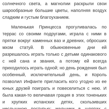
солнечного света, а магнолии раскрыли свои
шарообразные большие цветы, наполняя воздух
сладким и густым благоуханием.
Маленькая Принцесса прогуливалась по
террас со своими подругами, играла с ними в
прятки вокруг каменных ваз и древних, обросших
мхом статуй. В обыкновенные дни ей
разрешалось играть только с детьми одинакового
с ней сана и звания, а потому ей всегда
приходилось играть одной; но день рождения был
особенный, исключительный день, и Король
позволил Инфанте пригласить кого угодно из ее
юных друзей поиграть и повеселиться с нею. И
была какая-то величавая грация в этих тоненьких
и хрупких испанских детях, скользивших
неслышною поступью: мальчики в шляпах с