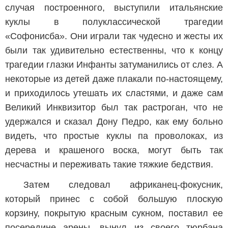
случая построенного, выступили итальянские
куклы в полуклассической трагедии
«Софонисба». Они играли так чудесно и жесты их
были так удивительно естественны, что к концу
трагедии глазки Инфанты затуманились от слез. А
некоторые из детей даже плакали по-настоящему,
и приходилось утешать их сластями, и даже сам
Великий Инквизитор был так растроган, что не
удержался и сказал Дону Педро, как ему больно
видеть, что простые куклы па проволоках, из
дерева и крашеного воска, могут быть так
несчастны и переживать такие тяжкие бедствия.
Затем следовал африканец-фокусник,
который принес с собой большую плоскую
корзину, покрытую красным сукном, поставил ее
посередине арены, вынул из своего тюрбана