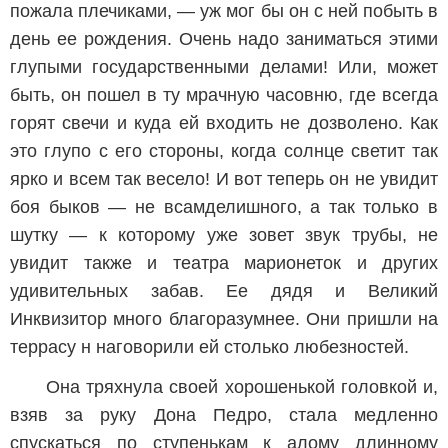
пожала плечиками, — уж мог бы он с ней побыть в
день ее рождения. Очень надо заниматься этими
глупыми государственными делами! Или, может
быть, он пошел в ту мрачную часовню, где всегда
горят свечи и куда ей входить не дозволено. Как
это глупо с его стороны, когда солнце светит так
ярко и всем так весело! И вот теперь он не увидит
боя быков — не всамделишного, а так только в
шутку — к которому уже зовет звук трубы, не
увидит также и театра марионеток и других
удивительных забав. Ее дядя и Великий
Инквизитор много благоразумнее. Они пришли на
террасу н наговорили ей столько любезностей.
Она тряхнула своей хорошенькой головкой и,
взяв за руку Дона Педро, стала медленно
спускаться по ступенькам к алому длинному