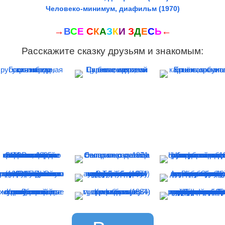
Человеко-минимум, диафильм (1970)
→
В
С
Е
С
К
А
З
К
И
З
Д
Е
С
Ь
←
Расскажите сказку друзьям и знакомым: