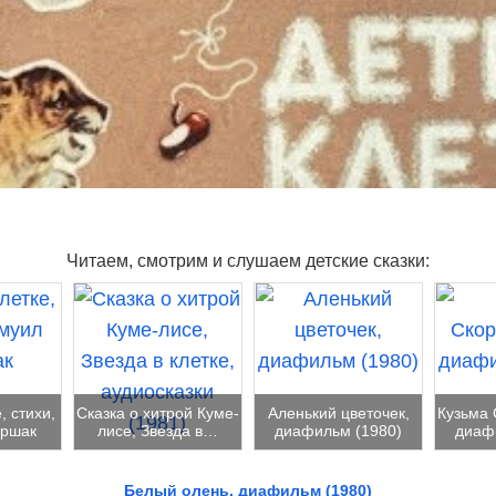
Читаем, смотрим и слушаем детские сказки:
, стихи,
Сказка о хитрой Куме-
Аленький цветочек,
Кузьма 
ршак
лисе, Звезда в…
диафильм (1980)
диаф
Белый олень, диафильм (1980)