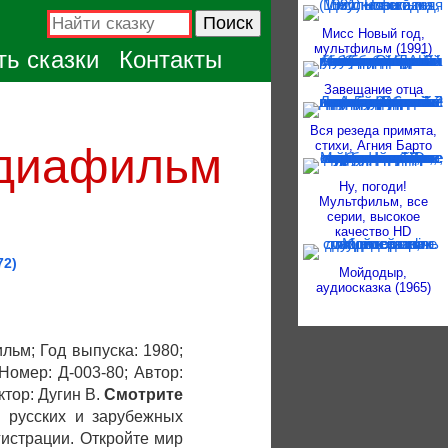
Мисс Новый год,
мультфильм (1991)
ь сказки
Контакты
Завещание отца
Вся резеда примята,
стихи, Агния Барто
 диафильм
Ну, погоди!
Мультфильм, все
серии, высокое
качество HD
72)
Мойдодыр,
аудиосказка (1965)
ильм; Год выпуска: 1980;
Номер: Д-003-80; Автор:
ктор: Дугин В.
Смотрите
 русских и зарубежных
гистрации. Откройте мир