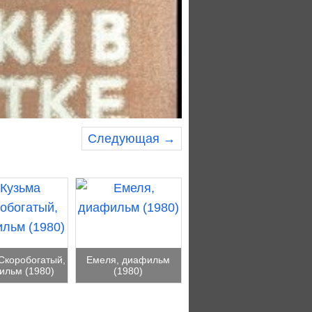
Следующая →
Скоробогатый,
Емеля, диафильм
ильм (1980)
(1980)