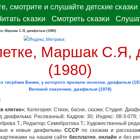
е, смотрите и слушайте детские сказки
Читать сказки
Смотреть сказки
Слушат
ке, Маршак С.Я, диафильм (1980)
клетке, Маршак С.Я,
(1980)
о тигрёнка Бинки, у которого пропали полоски, диафильм (19
Великий сказочник, диафильм (1978)
е
в клетке»
; Категория: Стихи, басни, сказки; Студия: Диаф
д диафильма: Рисованный; Кадров: 30; Индекс: 08-3-079; 
еброва Т.; Редактор: Семибратова Т.; Художественный реда
арые и новые диафильмы
СССР
по сказкам и рассказам
 картинками на нашем сайте
бесплатно
,
онлайн
и без ре