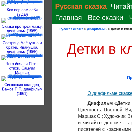
Русская сказка
Читайт
Как вор сам себя
выдал
Главная
Все сказки
Сказка про трёхглазку,
Русская сказка
>
Диафильмы
>
Детки в клет
диафильм (1965)
Сестрица Алёнушка и
Детки в 
братец Иванушка,
диафильм (1965)
Чего боялся Петя,
стихи, Самуил
Маршак
Пр
Синюшкин колодец,
Бажов П.П, диафильм
О диафильме сказк
(1961)
Диафильм «Детки 
Цветность: Цветной; Ви
Маршак С.; Художник: З
и
читайте
детские ст
писателей с красивыми