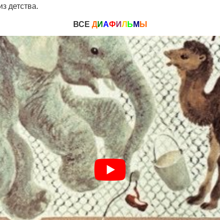
з детства.
ВСЕ
Д
И
А
Ф
И
Л
Ь
М
Ы