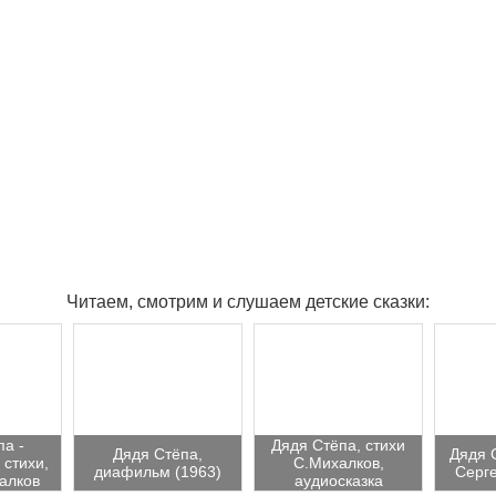
Читаем, смотрим и слушаем детские сказки:
па -
Дядя Стёпа, стихи
Дядя Стёпа,
Дядя 
 стихи,
С.Михалков,
диафильм (1963)
Серг
алков
аудиосказка