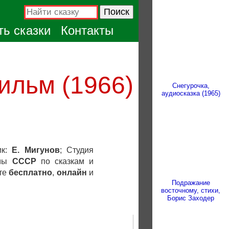
ь сказки
Контакты
ильм (1966)
Снегурочка,
аудиосказка (1965)
ик:
Е. Мигунов
; Студия
ьмы
СССР
по сказкам и
йте
бесплатно
,
онлайн
и
Подражание
восточному, стихи,
Борис Заходер