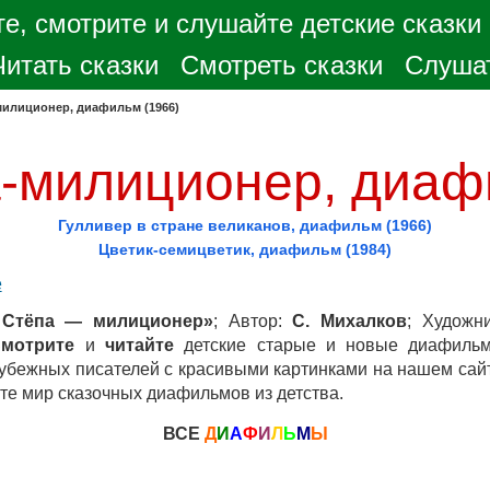
е, смотрите и слушайте детские сказки
Читать сказки
Смотреть сказки
Слушат
милиционер, диафильм (1966)
-милиционер, диаф
Гулливер в стране великанов, диафильм (1966)
Цветик-семицветик, диафильм (1984)
е
 Стёпа — милиционер»
; Автор:
С. Михалков
; Художн
мотрите
и
читайте
детские старые и новые диафил
рубежных писателей с красивыми картинками на нашем са
йте мир сказочных диафильмов из детства.
ВСЕ
Д
И
А
Ф
И
Л
Ь
М
Ы