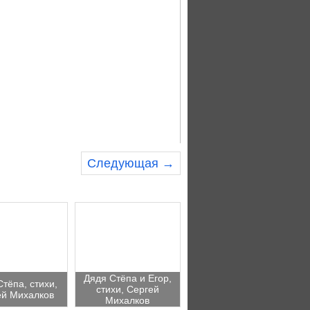
Следующая →
Дядя Стёпа и Егор,
Стёпа, стихи,
стихи, Сергей
ей Михалков
Михалков