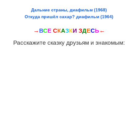
Дальние страны, диафильм (1968)
Откуда пришёл сахар? диафильм (1964)
→
В
С
Е
С
К
А
З
К
И
З
Д
Е
С
Ь
←
Расскажите сказку друзьям и знакомым: