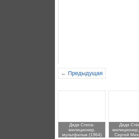
← Предыдущая
Дядя Степа-
Дядя Стё
милиционер,
милиционер,
мультфильм (1964)
Сергей Мих