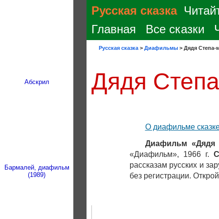
Русская сказка
Читайт
Главная
Все сказки
Русская сказка
>
Диафильмы
>
Дядя Степа-
Дядя Степа
Абскрил
О диафильме сказк
Диафильм «Дядя
«Диафильм», 1966 г.
С
рассказам русских и за
Бармалей, диафильм
(1989)
без регистрации. Откро