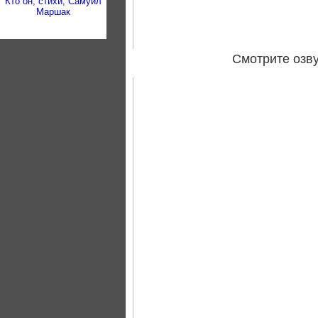
Кто он, стихи, Самуил
Маршак
Смотрите озву