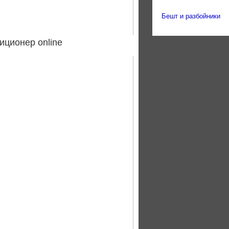
Бешт и разбойники
иционер online