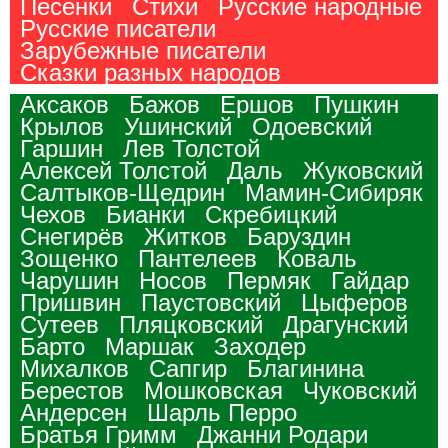
Песенки
Стихи
Русские народные
Русские писатели
Зарубежные писатели
Сказки разных народов
Аксаков
Бажов
Ершов
Пушкин
Крылов
Ушинский
Одоевский
Гаршин
Лев Толстой
Алексей Толстой
Даль
Жуковский
Салтыков-Щедрин
Мамин-Сибиряк
Чехов
Бианки
Скребицкий
Снегирёв
Житков
Баруздин
Зощенко
Пантелеев
Коваль
Чарушин
Носов
Пермяк
Гайдар
Пришвин
Паустовский
Цыферов
Сутеев
Пляцковский
Драгунский
Барто
Маршак
Заходер
Михалков
Сапгир
Благинина
Берестов
Мошковская
Чуковский
Андерсен
Шарль Перро
Братья Гримм
Джанни Родари