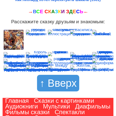
→
В
С
Е
С
К
А
З
К
И
З
Д
Е
С
Ь
←
Расскажите сказку друзьям и знакомым:
↑ Вверх
Главная
Сказки с картинками
Аудиокниги
Мультики
Диафильмы
Фильмы сказки
Спектакли