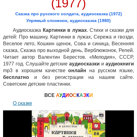
(1977)
Сказка про русского солдата, аудиосказка (1972)
Упрямый слоненок, аудиосказка (1980)
Аудиосказка
Картинки в лужах
. Стихи и сказки для
детей: Про машину, Картинки в лужах, Сережа и гвозди,
Веселое лето, Кошкин щенок, Сова и синица, Весенняя
сказка, Сказка про выходной день, Верблюжонок, Репей.
Читает автор Валентин Берестов. «Мелодия», СССР,
1977 год. Слушайте детские
аудиосказки
и
аудиокниги
mp3 в хорошем качестве
онлайн
на русском языке,
бесплатно
и без регистрации на нашем сайте.
Советские детские пластинки.
ВСЕ
А
У
Д
И
О
С
К
А
З
К
И
О сказке