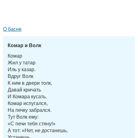
О басне
Комар и Волк
Комар
Жил у татар
Иль у казар.
Вдруг Волк
К ним в двери толк,
Давай кричать
И Комара кусать.
Комар испугался,
На печку забрался.
Тут Волк ему:
«С печи тебя стяну!»
А тот: «Нет, не достанешь,
Устанешь,