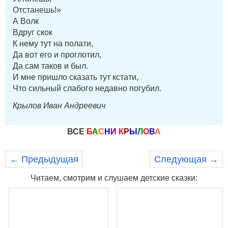
Отстанешь!»
А Волк
Вдруг скок
К нему тут на полати,
Да вот его и проглотил,
Да сам таков и был.
И мне пришло сказать тут кстати,
Что сильный слабого недавно погубил.
Крылов Иван Андреевич
ВСЕ
Б
А
С
Н
И
К
Р
Ы
Л
О
В
А
← Предыдущая
Следующая →
Читаем, смотрим и слушаем детские сказки: