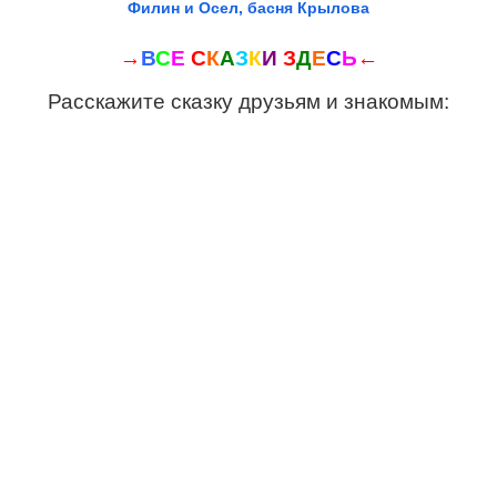
Филин и Осел, басня Крылова
→
В
С
Е
С
К
А
З
К
И
З
Д
Е
С
Ь
←
Расскажите сказку друзьям и знакомым: