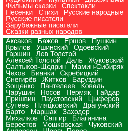
Фильмы сказки
Спектакли
Песенки
Стихи
Русские народные
Русские писатели
Зарубежные писатели
Сказки разных народов
Аксаков
Бажов
Ершов
Пушкин
Крылов
Ушинский
Одоевский
Гаршин
Лев Толстой
Алексей Толстой
Даль
Жуковский
Салтыков-Щедрин
Мамин-Сибиряк
Чехов
Бианки
Скребицкий
Снегирёв
Житков
Баруздин
Зощенко
Пантелеев
Коваль
Чарушин
Носов
Пермяк
Гайдар
Пришвин
Паустовский
Цыферов
Сутеев
Пляцковский
Драгунский
Барто
Маршак
Заходер
Михалков
Сапгир
Благинина
Берестов
Мошковская
Чуковский
Андерсен
Шарль Перро