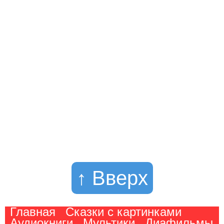
↑ Вверх
Главная
Сказки с картинками
Аудиокниги
Мультики
Диафильмы