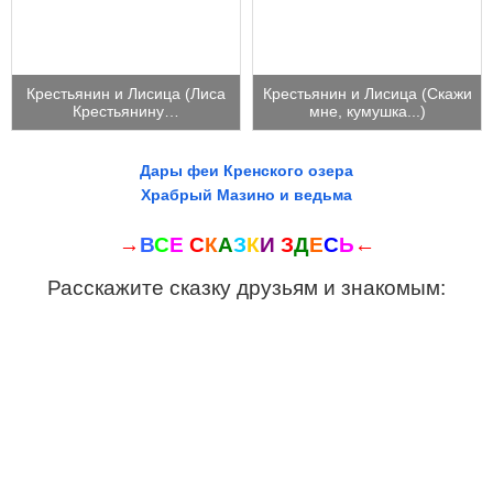
Крестьянин и Лисица (Лиса
Крестьянин и Лисица (Скажи
Крестьянину…
мне, кумушка...)
Дары феи Кренского озера
Храбрый Мазино и ведьма
→
В
С
Е
С
К
А
З
К
И
З
Д
Е
С
Ь
←
Расскажите сказку друзьям и знакомым: