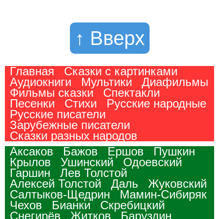
↑ Вверх
Главная
Сказки с картинками
Аудиокниги
Мультики
Диафильмы
Фильмы сказки
Спектакли
Песенки
Стихи
Русские народные
Русские писатели
Зарубежные писатели
Сказки разных народов
Аксаков
Бажов
Ершов
Пушкин
Крылов
Ушинский
Одоевский
Гаршин
Лев Толстой
Алексей Толстой
Даль
Жуковский
Салтыков-Щедрин
Мамин-Сибиряк
Чехов
Бианки
Скребицкий
Снегирёв
Житков
Баруздин