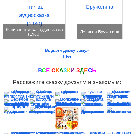
Ленивая птичка, аудиосказка
Ленивая Бручолина
(1980)
Выдали девку замуж
Шут
→
В
С
Е
С
К
А
З
К
И
З
Д
Е
С
Ь
←
Расскажите сказку друзьям и знакомым: