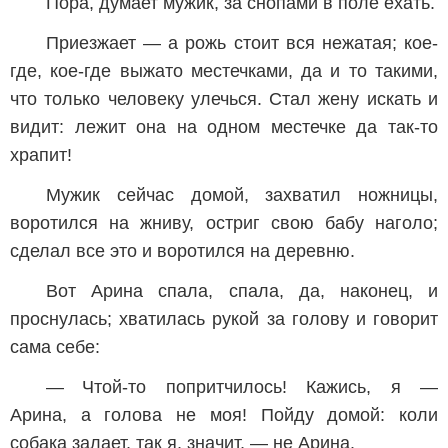
Пора, думает мужик, за снопами в поле ехать.
Приезжает — а рожь стоит вся нежатая; кое-
где, кое-где выжато местечками, да и то такими,
что только человеку улечься. Стал жену искать и
видит: лежит она на одном местечке да так-то
храпит!
Мужик сейчас домой, захватил ножницы,
воротился на жниву, остриг свою бабу наголо;
сделал все это и воротился на деревню.
Вот Арина спала, спала, да, наконец, и
проснулась; хватилась рукой за голову и говорит
сама себе:
— Чтой-то попритчилось! Кажись, я —
Арина, а голова не моя! Пойду домой: коли
собака залает, так я, значит, — не Арина.