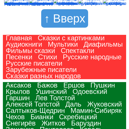
↑ Вверх
Главная
Сказки с картинками
Аудиокниги
Мультики
Диафильмы
Фильмы сказки
Спектакли
Песенки
Стихи
Русские народные
Русские писатели
Зарубежные писатели
Сказки разных народов
Аксаков
Бажов
Ершов
Пушкин
Крылов
Ушинский
Одоевский
Гаршин
Лев Толстой
Алексей Толстой
Даль
Жуковский
Салтыков-Щедрин
Мамин-Сибиряк
Чехов
Бианки
Скребицкий
Снегирёв
Житков
Баруздин