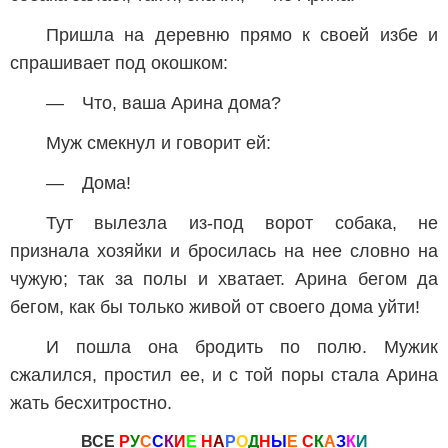
Пришла на деревню прямо к своей избе и
спрашивает под окошком:
— Что, ваша Арина дома?
Муж смекнул и говорит ей:
— Дома!
Тут вылезла из-под ворот собака, не
признала хозяйки и бросилась на нее словно на
чужую; так за полы и хватает. Арина бегом да
бегом, как бы только живой от своего дома уйти!
И пошла она бродить по полю. Мужик
сжалился, простил ее, и с той поры стала Арина
жать бесхитростно.
ВСЕ
Р
У
С
С
К
И
Е
Н
А
Р
О
Д
Н
Ы
Е
С
К
А
З
К
И