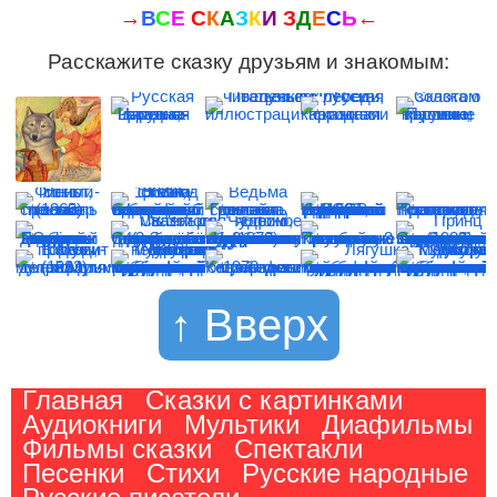
→
В
С
Е
С
К
А
З
К
И
З
Д
Е
С
Ь
←
Расскажите сказку друзьям и знакомым:
↑ Вверх
Главная
Сказки с картинками
Аудиокниги
Мультики
Диафильмы
Фильмы сказки
Спектакли
Песенки
Стихи
Русские народные