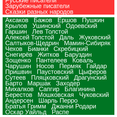
Русские писатели
Зарубежные писатели
Сказки разных народов
Аксаков
Бажов
Ершов
Пушкин
Крылов
Ушинский
Одоевский
Гаршин
Лев Толстой
Алексей Толстой
Даль
Жуковский
Салтыков-Щедрин
Мамин-Сибиряк
Чехов
Бианки
Скребицкий
Снегирёв
Житков
Баруздин
Зощенко
Пантелеев
Коваль
Чарушин
Носов
Пермяк
Гайдар
Пришвин
Паустовский
Цыферов
Сутеев
Пляцковский
Драгунский
Барто
Маршак
Заходер
Михалков
Сапгир
Благинина
Берестов
Мошковская
Чуковский
Андерсен
Шарль Перро
Братья Гримм
Джанни Родари
Оскар Уайльд
Распе