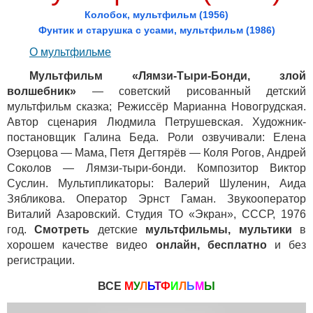
Колобок, мультфильм (1956)
Фунтик и старушка с усами, мультфильм (1986)
О мультфильме
Мультфильм «Лямзи-Тыри-Бонди, злой
волшебник»
— советский рисованный детский
мультфильм сказка; Режиссёр Марианна Новогрудская.
Автор сценария Людмила Петрушевская. Художник-
постановщик Галина Беда. Роли озвучивали: Елена
Озерцова — Мама, Петя Дегтярёв — Коля Рогов, Андрей
Соколов — Лямзи-тыри-бонди. Композитор Виктор
Суслин. Мультипликаторы: Валерий Шуленин, Аида
Зябликова. Оператор Эрнст Гаман. Звукооператор
Виталий Азаровский. Студия ТО «Экран», СССР, 1976
год.
Смотреть
детские
мультфильмы, мультики
в
хорошем качестве видео
онлайн, бесплатно
и без
регистрации.
ВСЕ
М
У
Л
Ь
Т
Ф
И
Л
Ь
М
Ы