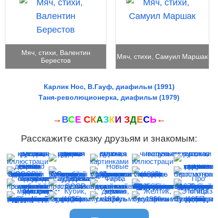
Мяч, стихи, Валентин
Мяч, стихи, Самуил Маршак
Берестов
Карлик Нос, В.Гауф, диафильм (1991)
Таня-революционерка, диафильм (1979)
→
В
С
Е
С
К
А
З
К
И
З
Д
Е
С
Ь
←
Расскажите сказку друзьям и знакомым: