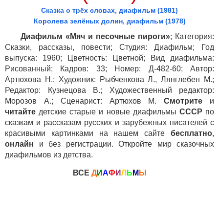
Сказка о трёх словах, диафильм (1981)
Королева зелёных долин, диафильм (1978)
Диафильм «Мяч и песочные пироги»
; Категория:
Сказки, рассказы, повести; Студия: Диафильм; Год
выпуска: 1960; Цветность: Цветной; Вид диафильма:
Рисованный; Кадров: 33; Номер: Д-482-60; Автор:
Артюхова Н.; Художник: Рыбченкова Л., Лянглебен М.;
Редактор: Кузнецова В.; Художественный редактор:
Морозов А.; Сценарист: Артюхов М.
Смотрите
и
читайте
детские старые и новые диафильмы
СССР
по
сказкам и рассказам русских и зарубежных писателей с
красивыми картинками на нашем сайте
бесплатно
,
онлайн
и без регистрации. Откройте мир сказочных
диафильмов из детства.
ВСЕ
Д
И
А
Ф
И
Л
Ь
М
Ы