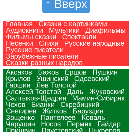
↑ Вверх
Главная
Сказки с картинками
Аудиокниги
Мультики
Диафильмы
Фильмы сказки
Спектакли
Песенки
Стихи
Русские народные
Русские писатели
Зарубежные писатели
Сказки разных народов
Аксаков
Бажов
Ершов
Пушкин
Крылов
Ушинский
Одоевский
Гаршин
Лев Толстой
Алексей Толстой
Даль
Жуковский
Салтыков-Щедрин
Мамин-Сибиряк
Чехов
Бианки
Скребицкий
Снегирёв
Житков
Баруздин
Зощенко
Пантелеев
Коваль
Чарушин
Носов
Пермяк
Гайдар
Пришвин
Паустовский
Цыферов