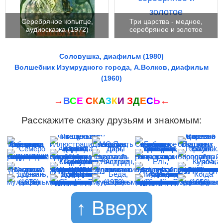
Серебряное копытце,
Три царства - медное,
аудиосказка (1972)
серебряное и золотое
Соловушка, диафильм (1980)
Волшебник Изумрудного города, А.Волков, диафильм
(1960)
→
В
С
Е
С
К
А
З
К
И
З
Д
Е
С
Ь
←
Расскажите сказку друзьям и знакомым:
↑ Вверх