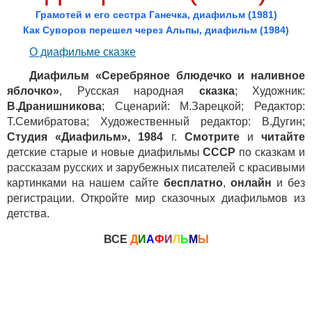
Грамотей и его сестра Ганечка, диафильм (1981)
Как Суворов перешел через Альпы, диафильм (1984)
О диафильме сказке
Диафильм «Серебряное блюдечко и наливное
яблочко»
, Русская народная
сказка
; Художник:
В.Дранишникова
; Сценарий: М.Зарецкой; Редактор:
Т.Семибратова; Художественный редактор: В.Дугин;
Студия «Диафильм», 1984
г.
Смотрите
и
читайте
детские старые и новые диафильмы
СССР
по сказкам и
рассказам русских и зарубежных писателей с красивыми
картинками на нашем сайте
бесплатно
,
онлайн
и без
регистрации. Откройте мир сказочных диафильмов из
детства.
ВСЕ
Д
И
А
Ф
И
Л
Ь
М
Ы