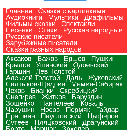
Главная
Сказки с картинками
Аудиокниги
Мультики
Диафильмы
Фильмы сказки
Спектакли
Песенки
Стихи
Русские народные
Русские писатели
Зарубежные писатели
Сказки разных народов
Аксаков
Бажов
Ершов
Пушкин
Крылов
Ушинский
Одоевский
Гаршин
Лев Толстой
Алексей Толстой
Даль
Жуковский
Салтыков-Щедрин
Мамин-Сибиряк
Чехов
Бианки
Скребицкий
Снегирёв
Житков
Баруздин
Зощенко
Пантелеев
Коваль
Чарушин
Носов
Пермяк
Гайдар
Пришвин
Паустовский
Цыферов
Сутеев
Пляцковский
Драгунский
Барто
Маршак
Заходер