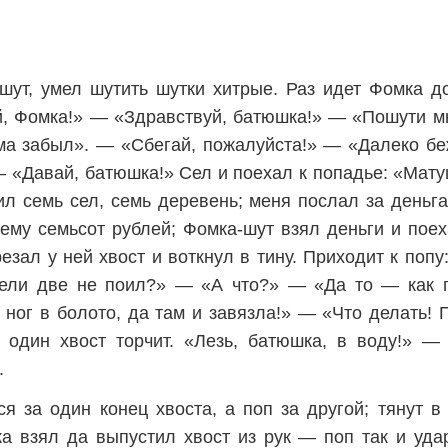
ут, умел шутить шутки хитрые. Раз идет Фомка д
й, Фомка!» — «Здравствуй, батюшка!» — «Пошути м
ма забыл». — «Сбегай, пожалуйста!» — «Далеко бе
— «Давай, батюшка!» Сел и поехал к попадье: «Мату
ил семь сел, семь деревень; меня послал за деньг
ему семьсот рублей; Фомка-шут взял деньги и поех
езал у ней хвост и воткнул в тину. Приходит к попу
ели две не поил?» — «А что?» — «Да то — как 
 ног в болото, да там и завязла!» — «Что делать!
один хвост торчит. «Лезь, батюшка, в воду!» —
.
ся за один конец хвоста, а поп за другой; тянут в
ка взял да выпустил хвост из рук — поп так и уда