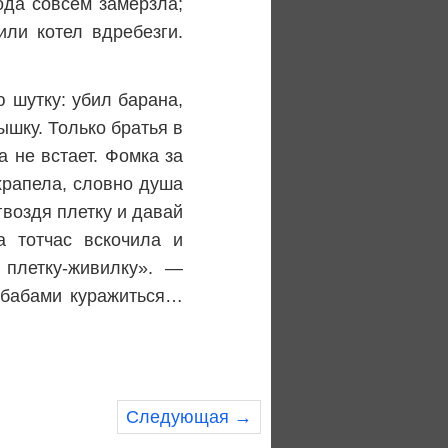
ода совсем замерзла;
ли котел вдребезги.
ю шутку: убил барана,
ышку. Только братья в
а не встает. Фомка за
храпела, словно душа
гвоздя плетку и давай
а тотчас вскочила и
 плетку-живилку». —
и бабами куражиться…
Следующая →