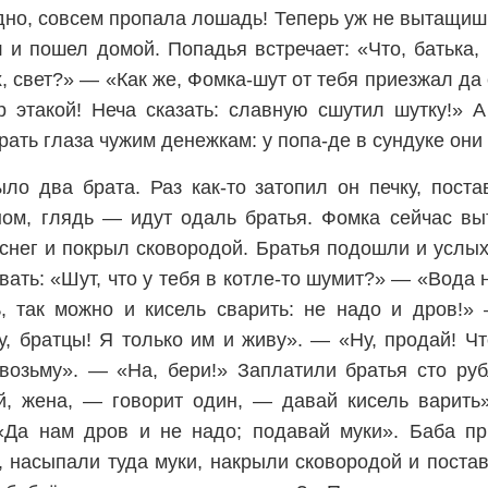
дно, совсем пропала лошадь! Теперь уж не вытащиш
 и пошел домой. Попадья встречает: «Что, батька, 
 свет?» — «Как же, Фомка-шут от тебя приезжал да
 этакой! Неча сказать: славную сшутил шутку!» 
рать глаза чужим денежкам: у попа-де в сундуке они
ло два брата. Раз как-то затопил он печку, поста
ом, глядь — идут одаль братья. Фомка сейчас вы
 снег и покрыл сковородой. Братья подошли и услых
ать: «Шут, что у тебя в котле-то шумит?» — «Вода н
ь, так можно и кисель сварить: не надо и дров!»
у, братцы! Я только им и живу». — «Ну, продай! 
возьму». — «На, бери!» Заплатили братья сто руб
й, жена, — говорит один, — давай кисель варить
 «Да нам дров и не надо; подавай муки». Баба пр
, насыпали туда муки, накрыли сковородой и постав