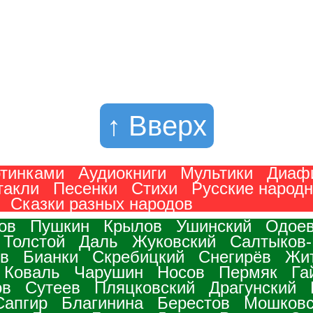
↑ Вверх
ртинками
Аудиокниги
Мультики
Диаф
такли
Песенки
Стихи
Русские народ
Сказки разных народов
ов
Пушкин
Крылов
Ушинский
Одоев
 Толстой
Даль
Жуковский
Салтыков
в
Бианки
Скребицкий
Снегирёв
Жи
Коваль
Чарушин
Носов
Пермяк
Га
ов
Сутеев
Пляцковский
Драгунский
Сапгир
Благинина
Берестов
Мошковс