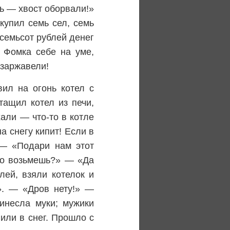
ь — хвост оборвали!»
купил семь сел, семь
 семьсот рублей денег
А Фомка себе на уме,
 заржавели!
вил на огонь котел с
тащил котел из печи,
али — что-то в котле
а снегу кипит! Если в
 — «Подари нам этот
Что возьмешь?» — «Да
лей, взяли котелок и
». — «Дров нету!» —
инесла муки; мужики
или в снег. Прошло с