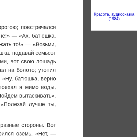
Красота, аудиосказка
(1984)
орогою; повстречался
не!» — «Ах, батюшка,
жать-то!» — «Возьми,
шка, подавай семьсот
ами, вот свою лошадь
ал на болото; утопил
: «Ну, батюшка, верно
поехал я мимо воды,
 Пойдем вытаскивать».
 «Полезай лучше ты,
 разные стороны. Вот
рился оземь. «Нет, —