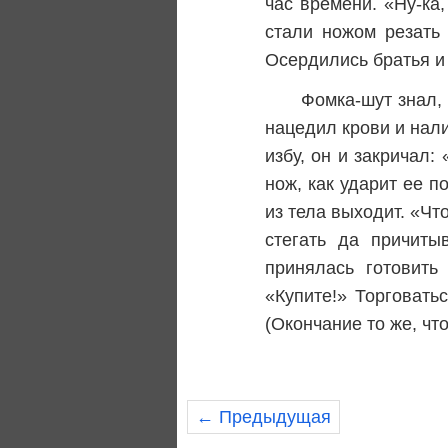
час времени. «Ну-ка
стали ножом резать
Осердились братья и
Фомка-шут знал, 
нацедил крови и нали
избу, он и закричал:
нож, как ударит ее 
из тела выходит. «Чт
стегать да причиты
принялась готовить
«Купите!» Торговать
(Окончание то же, чт
← Предыдущая