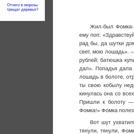
Отчего в морозы
трещат деревья?
Жил-был Фомка-ш
ему поп: «Здравству
рад бы, да шутки до
свет, мою лошадь». 
рублей; батюшка куп
дал». Попадья дала 
лошадь в болоте, отр
ты свою кобылу нед
кинулась она со всех
Пришли к болоту — 
Фомка!» Фомка полез
Вот шут ухватил
тянули, тянули, Фом