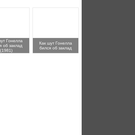
шут Гонелла
Как шут Гонелла
я об заклад
бился об заклад
(1981)