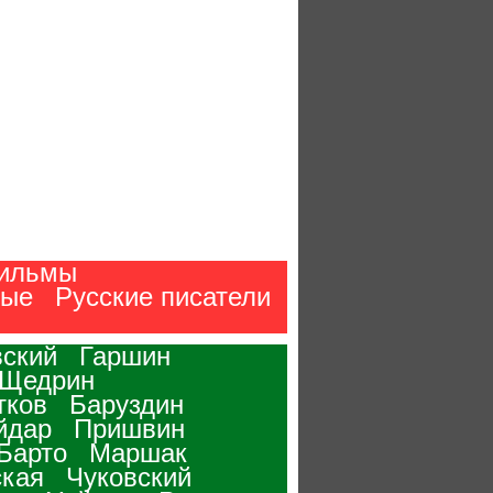
ильмы
ные
Русские писатели
ский
Гаршин
-Щедрин
тков
Баруздин
йдар
Пришвин
Барто
Маршак
кая
Чуковский