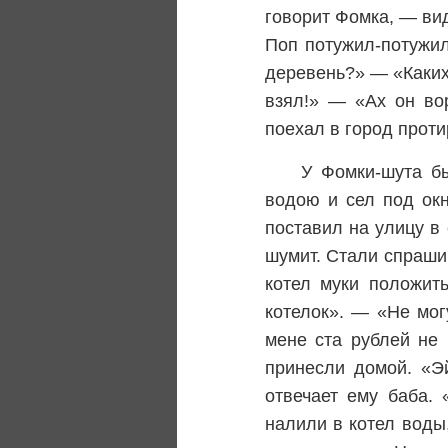
говорит Фомка, — ви
Поп потужил-потужил
деревень?» — «Каких,
взял!» — «Ах он вор
поехал в город проти
У Фомки-шута бы
водою и сел под окн
поставил на улицу в
шумит. Стали спрашив
котел муки положит
котелок». — «Не мог
мене ста рублей не 
принесли домой. «Э
отвечает ему баба.
налили в котел воды