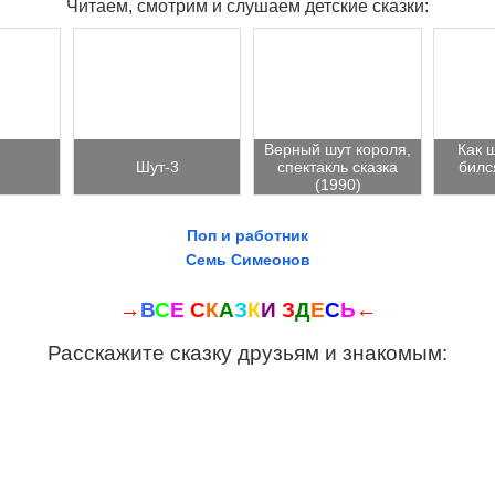
Читаем, смотрим и слушаем детские сказки:
Верный шут короля,
Как 
Шут-3
спектакль сказка
билс
(1990)
Поп и работник
Семь Симеонов
→
В
С
Е
С
К
А
З
К
И
З
Д
Е
С
Ь
←
Расскажите сказку друзьям и знакомым: