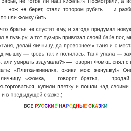
, бабьё, не готов ли наш кисель?» Посмотрели, а в
 — нож не берет, стали топором рубить — и разби
 пошли Фомку бить.
что братья не спустят ему, и загодя придумал нову
л в пузырь; а тот пузырь привязал своей бабе под м
 «Таня, делай яичницу, да проворнее!» Таня и с мест
под мышку — кровь так и полилась. Таня упала — за
о, али умирать вздумала?» — говорит Фомка, снял с 
вать: «Плетка-живилка, оживи мою женушку!» Он
 яичницу. «Фомка, — говорят братья, — продай
ся-торговаться, купили плетку и пошли над своим
о и в предыдущей сказке.)
ВСЕ
Р
У
С
С
К
И
Е
Н
А
Р
О
Д
Н
Ы
Е
С
К
А
З
К
И