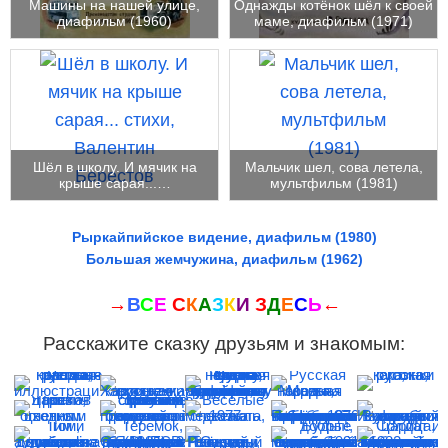
Машины на нашей улице,
Однажды котёнок шёл к своей
диафильм (1960)
маме, диафильм (1971)
Шёл в школу. И мячик на
Мальчик шел, сова летела,
крыше сарая...…
мультфильм (1981)
Рыркайпийское видение, диафильм (1980)
Большая жемчужина, диафильм (1962)
→
В
С
Е
С
К
А
З
К
И
З
Д
Е
С
Ь
←
Расскажите сказку друзьям и знакомым: