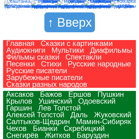
↑ Вверх
Главная
Сказки с картинками
Аудиокниги
Мультики
Диафильмы
Фильмы сказки
Спектакли
Песенки
Стихи
Русские народные
Русские писатели
Зарубежные писатели
Сказки разных народов
Аксаков
Бажов
Ершов
Пушкин
Крылов
Ушинский
Одоевский
Гаршин
Лев Толстой
Алексей Толстой
Даль
Жуковский
Салтыков-Щедрин
Мамин-Сибиряк
Чехов
Бианки
Скребицкий
Снегирёв
Житков
Баруздин