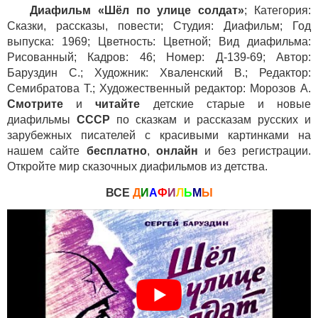
Диафильм «Шёл по улице солдат»
; Категория:
Сказки, рассказы, повести; Студия: Диафильм; Год
выпуска: 1969; Цветность: Цветной; Вид диафильма:
Рисованный; Кадров: 46; Номер: Д-139-69; Автор:
Баруздин С.; Художник: Хваленский В.; Редактор:
Семибратова Т.; Художественный редактор: Морозов А.
Смотрите
и
читайте
детские старые и новые
диафильмы
СССР
по сказкам и рассказам русских и
зарубежных писателей с красивыми картинками на
нашем сайте
бесплатно
,
онлайн
и без регистрации.
Откройте мир сказочных диафильмов из детства.
ВСЕ
Д
И
А
Ф
И
Л
Ь
М
Ы