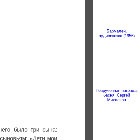
Бармалей,
аудиосказка (1956)
Неврученная награда,
басня, Сергей
Михалков
него было три сына:
 сыновьям: «Дети мои