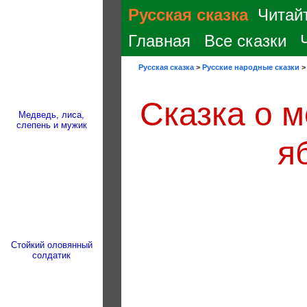
Русская сказка
Читайт
Главная
Все сказки
Русская сказка
>
Русские народные сказки
Сказка о 
Медведь, лиса,
слепень и мужик
я
Стойкий оловянный
солдатик