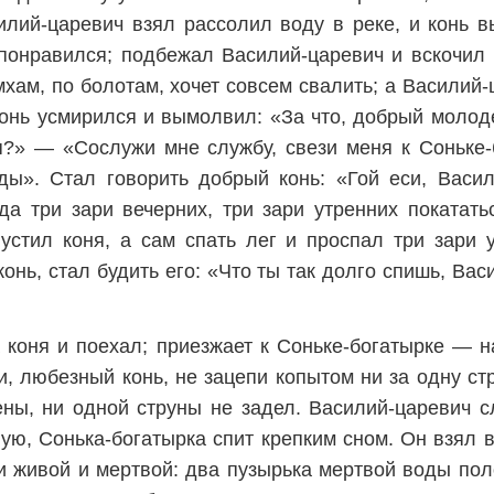
илий-царевич взял рассолил воду в реке, и конь в
 понравился; подбежал Василий-царевич и вскочил 
мхам, по болотам, хочет совсем свалить; а Василий-
конь усмирился и вымолвил: «За что, добрый молод
я?» — «Сослужи мне службу, свези меня к Соньке
ды». Стал говорить добрый конь: «Гой еси, Васил
 да три зари вечерних, три зари утренних покатать
устил коня, а сам спать лег и проспал три зари 
онь, стал будить его: «Что ты так долго спишь, Ва
а коня и поехал; приезжает к Соньке-богатырке — н
, любезный конь, не зацепи копытом ни за одну ст
ены, ни одной струны не задел. Василий-царевич с
ную, Сонька-богатырка спит крепким сном. Он взял 
и живой и мертвой: два пузырька мертвой воды пол