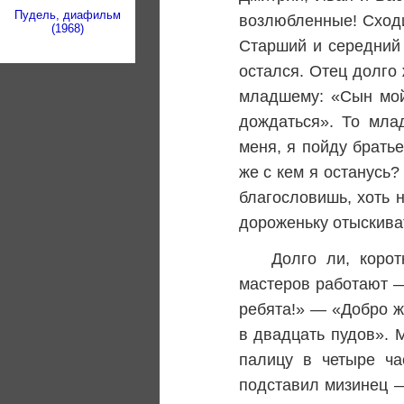
Пудель, диафильм
возлюбленные! Сходи
(1968)
Старший и середний
остался. Отец долго 
младшему: «Сын мой 
дождаться». То мла
меня, я пойду братье
же с кем я останусь?
благословишь, хоть н
дороженьку отыскиват
Долго ли, коро
мастеров работают —
ребята!» — «Добро ж
в двадцать пудов». 
палицу в четыре ча
подставил мизинец —