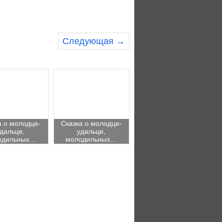
Следующая →
а о молодце-
Сказка о молодце-
дальце,
удальце,
одильных…
молодильных…