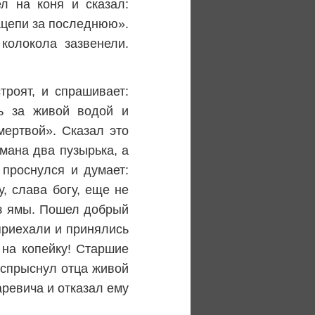
л на коня и сказал:
зацепи за последнюю».
колокола зазвенели.
троят, и спрашивает:
ть за живой водой и
ертвой». Сказал это
рмана два пузырька, а
 проснулся и думает:
, слава богу, еще не
из ямы. Пошел добрый
приехали и принялись
 на копейку! Старшие
вспрыснул отца живой
аревича и отказал ему