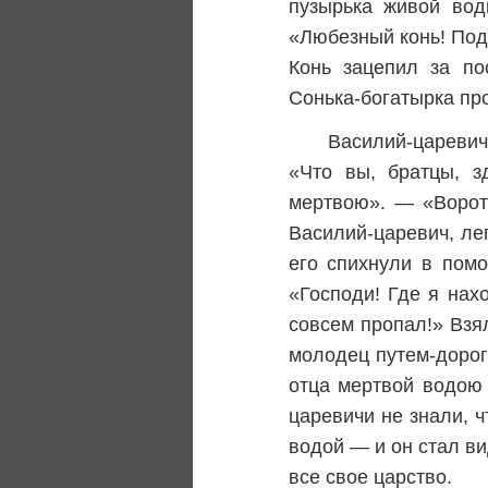
пузырька живой вод
«Любезный конь! Подн
Конь зацепил за по
Сонька-богатырка про
Василий-царевич
«Что вы, братцы, з
мертвою». — «Ворот
Василий-царевич, лег
его спихнули в помо
«Господи! Где я нах
совсем пропал!» Взя
молодец путем-дорог
отца мертвой водою 
царевичи не знали, 
водой — и он стал ви
все свое царство.