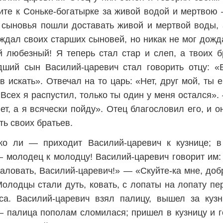
те к Соньке-богатырке за живой водой и мертвою 
 сыновья пошли доставать живой и мертвой воды,
ждал своих старших сыновей, но никак не мог дожд
любезный! Я теперь стал стар и слеп, а твоих б
дший сын Василий-царевич стал говорить отцу: «
в искать». Отвечал на то царь: «Нет, друг мой, ты
 Всех я распустил, только ты один у меня остался».
ет, а я всячески пойду». Отец благословил его, и о
ь своих братьев.
тко ли — приходит Василий-царевич к кузнице; в
 молодец к молодцу! Василий-царевич говорит им:
аловать, Василий-царевич!» — «Скуйте-ка мне, до
Молодцы стали дуть, ковать, с лопаты на лопату пе
са. Василий-царевич взял палицу, вышел за кузн
 палица пополам сломилася; пришел в кузницу и го