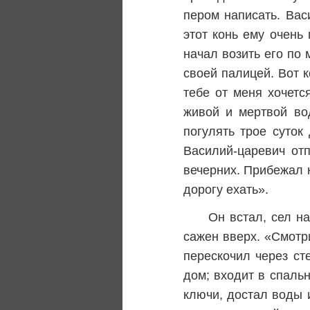
пером написать. Вас
этот конь ему очень
начал возить его по 
своей палицей. Вот 
тебе от меня хочетс
живой и мертвой во
погулять трое суток
Василий-царевич отп
вечерних. Прибежал к
дорогу ехать».
Он встал, сел н
сажен вверх. «Смотри
перескочил через ст
дом; входит в спаль
ключи, достал воды 