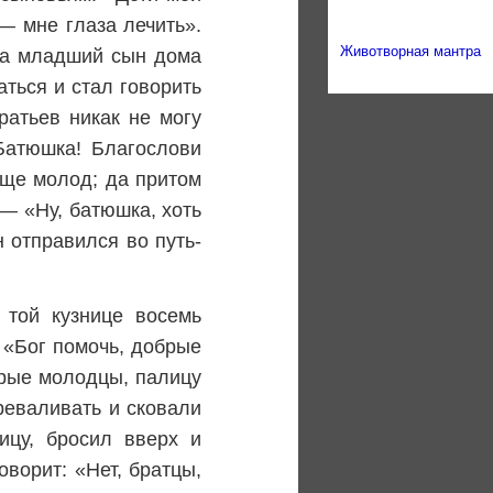
— мне глаза лечить».
Животворная мантра
 а младший сын дома
аться и стал говорить
ратьев никак не могу
Батюшка! Благослови
 еще молод; да притом
 — «Ну, батюшка, хоть
н отправился во путь-
 той кузнице восемь
 «Бог помочь, добрые
брые молодцы, палицу
реваливать и сковали
ицу, бросил вверх и
ворит: «Нет, братцы,