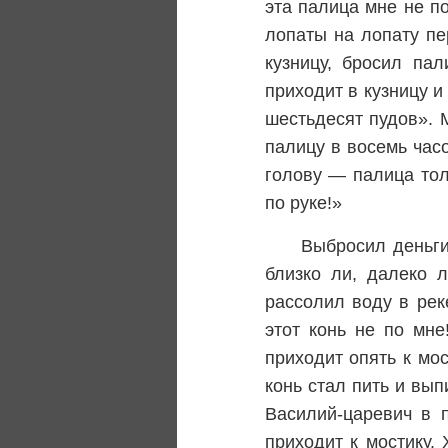
эта палица мне не по
лопаты на лопату пе
кузницу, бросил па
приходит в кузницу и
шестьдесят пудов». 
палицу в восемь час
голову — палица толь
по руке!»
Выбросил деньги
близко ли, далеко л
рассолил воду в рек
этот конь не по мне
приходит опять к мос
конь стал пить и вып
Василий-царевич в п
приходит к мостику. 