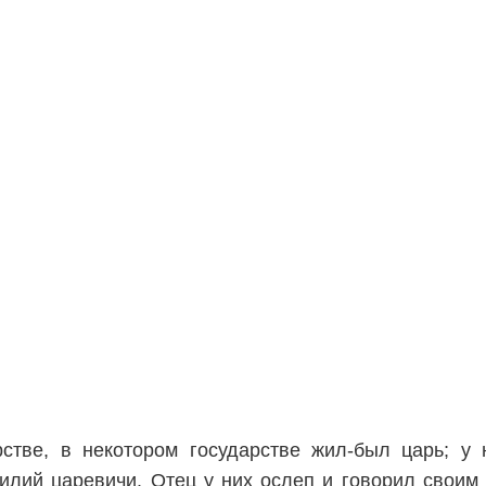
стве, в некотором государстве жил-был царь; у 
илий царевичи. Отец у них ослеп и говорил своим