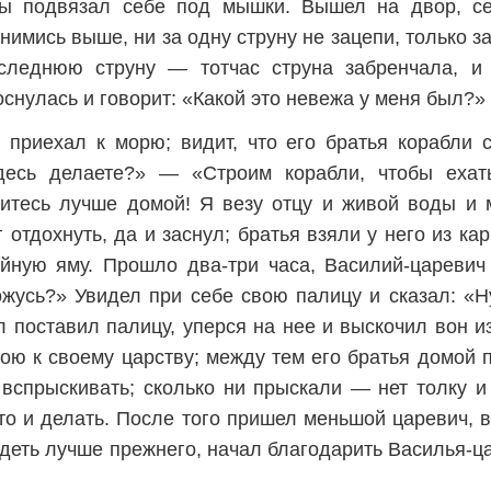
ы подвязал себе под мышки. Вышел на двор, се
имись выше, ни за одну струну не зацепи, только 
следнюю струну — тотчас струна забренчала, и 
снулась и говорит: «Какой это невежа у меня был?»
 приехал к морю; видит, что его братья корабли с
десь делаете?» — «Строим корабли, чтобы еха
итесь лучше домой! Я везу отцу и живой воды и м
 отдохнуть, да и заснул; братья взяли у него из ка
йную яму. Прошло два-три часа, Василий-царевич
ожусь?» Увидел при себе свою палицу и сказал: «Ну
л поставил палицу, уперся на нее и выскочил вон 
ою к своему царству; между тем его братья домой 
вспрыскивать; сколько ни прыскали — нет толку и
что и делать. После того пришел меньшой царевич, 
деть лучше прежнего, начал благодарить Василья-ц