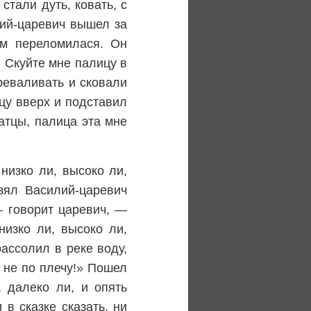
стали дуть, ковать, с
лий-царевич вышел за
ам переломилася. Он
! Скуйте мне палицу в
реваливать и сковали
цу вверх и подставил
ратцы, палица эта мне
низко ли, высоко ли,
взял Василий-царевич
— говорит царевич, —
низко ли, высоко ли,
рассолил в реке воду,
е не по плечу!» Пошел
, далеко ли, и опять
 в сказке сказать, ни