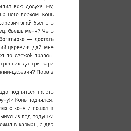
ыпил всю досуха. Ну,
на него верхом. Конь
царевич знай бьет его
ец, бьешь меня? Чего
-богатырке — достать
ий-царевич! Дай мне
ся по свежей траве».
утренних да три зари
силий-царевич? Пора в
адо подняться на сто
руну!» Конь поднялся,
лез с коня и пошел в
вынул из-под подушки
ожил в карман, а два