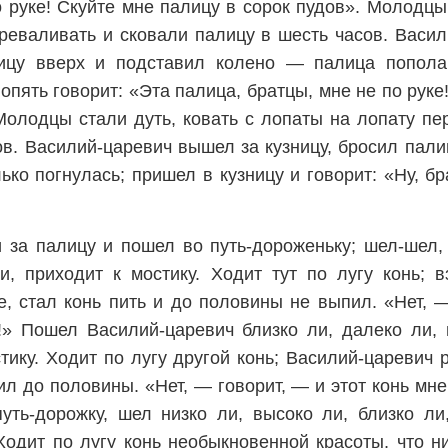
 руке! Скуйте мне палицу в сорок пудов». Молодцы 
реваливать и сковали палицу в шесть часов. Васи
лицу вверх и подставил колено — палица попол
 опять говорит: «Эта палица, братцы, мне не по руке
Молодцы стали дуть, ковать с лопаты на лопату пе
ов. Василий-царевич вышел за кузницу, бросил пали
ко погнулась; пришел в кузницу и говорит: «Ну, б
 за палицу и пошел во путь-дороженьку; шел-шел, 
и, приходит к мостику. Ходит тут по лугу конь; 
е, стал конь пить и до половины не выпил. «Нет, 
!» Пошел Василий-царевич близко ли, далеко ли, 
тику. Ходит по лугу другой конь; Василий-царевич 
ил до половины. «Нет, — говорит, — и этот конь мн
уть-дорожку, шел низко ли, высоко ли, близко ли
Ходит по лугу конь необыкновенной красоты, что ни