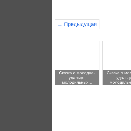
← Предыдущая
Сказка о молодце-
Сказка о мо
удальце,
удальц
молодильных…
молодиль