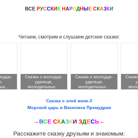
ВСЕ
Р
У
С
С
К
И
Е
Н
А
Р
О
Д
Н
Ы
Е
С
К
А
З
К
И
Читаем, смотрим и слушаем детские сказки:
лодце-
Сказка о молодце-
Сказка о молодце-
Сказк
е,
удальце,
удальце,
у
ных…
молодильных…
молодильных…
мол
Сказка о злой жене-3
Морской царь и Василиса Премудрая
→
В
С
Е
С
К
А
З
К
И
З
Д
Е
С
Ь
←
Расскажите сказку друзьям и знакомым: