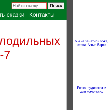
ь сказки
Контакты
олодильных
Мы не заметили жука,
стихи, Агния Барто
-7
Репка, аудиосказки
для маленьких