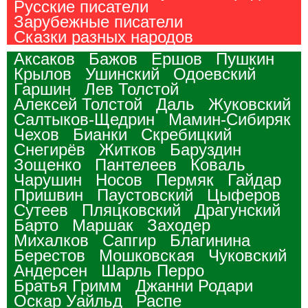
Русские писатели
Зарубежные писатели
Сказки разных народов
Аксаков
Бажов
Ершов
Пушкин
Крылов
Ушинский
Одоевский
Гаршин
Лев Толстой
Алексей Толстой
Даль
Жуковский
Салтыков-Щедрин
Мамин-Сибиряк
Чехов
Бианки
Скребицкий
Снегирёв
Житков
Баруздин
Зощенко
Пантелеев
Коваль
Чарушин
Носов
Пермяк
Гайдар
Пришвин
Паустовский
Цыферов
Сутеев
Пляцковский
Драгунский
Барто
Маршак
Заходер
Михалков
Сапгир
Благинина
Берестов
Мошковская
Чуковский
Андерсен
Шарль Перро
Братья Гримм
Джанни Родари
Оскар Уайльд
Распе