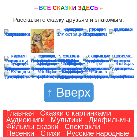
→
В
С
Е
С
К
А
З
К
И
З
Д
Е
С
Ь
←
Расскажите сказку друзьям и знакомым:
↑ Вверх
Главная
Сказки с картинками
Аудиокниги
Мультики
Диафильмы
Фильмы сказки
Спектакли
Песенки
Стихи
Русские народные