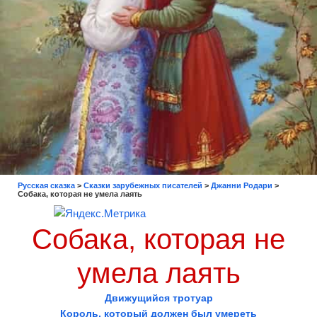
Русская сказка
>
Сказки зарубежных писателей
>
Джанни Родари
>
Собака, которая не умела лаять
Собака, которая не
умела лаять
Движущийся тротуар
Король, который должен был умереть