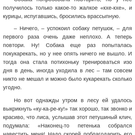
получилось только какое-то жалкое «кхе-кхе», и
курицы, испугавшись, бросились врассыпную.
– Ничего, – успокоил собаку петушок, – для
первого раза очень даже неплохо. А теперь
повтори. Ну! Собака еще раз попыталась
покукарекать, но у нее опять ничего не вышло. И
тогда она стала потихоньку тренироваться изо
дня в день, иногда уходила в лес – там совсем
никто не мешал и можно было кукарекать сколько
угодно.
Но вот однажды утром в лесу ей удалось
выкрикнуть «ку-ка-ре-ку!» так хорошо, так звонко и
красиво, что лиса, услышав этот петушиный клич,
подумала: «Наконец-то петенька собрался
навестить меня! Надо скорей поблагодарить его