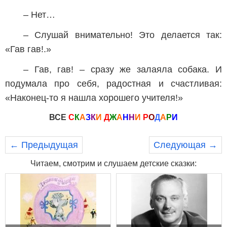
– Нет…
– Слушай внимательно! Это делается так:
«Гав гав!.»
– Гав, гав! – сразу же залаяла собака. И
подумала про себя, радостная и счастливая:
«Наконец-то я нашла хорошего учителя!»
ВСЕ
С
К
А
З
К
И
Д
Ж
А
Н
Н
И
Р
О
Д
А
Р
И
← Предыдущая
Следующая →
Читаем, смотрим и слушаем детские сказки: