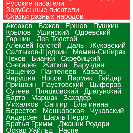
Русские писатели
Зарубежные писатели
Сказки разных народов
Аксаков
Бажов
Ершов
Пушкин
Крылов
Ушинский
Одоевский
Гаршин
Лев Толстой
Алексей Толстой
Даль
Жуковский
Салтыков-Щедрин
Мамин-Сибиряк
Чехов
Бианки
Скребицкий
Снегирёв
Житков
Баруздин
Зощенко
Пантелеев
Коваль
Чарушин
Носов
Пермяк
Гайдар
Пришвин
Паустовский
Цыферов
Сутеев
Пляцковский
Драгунский
Барто
Маршак
Заходер
Михалков
Сапгир
Благинина
Берестов
Мошковская
Чуковский
Андерсен
Шарль Перро
Братья Гримм
Джанни Родари
Оскар Уайльд
Распе