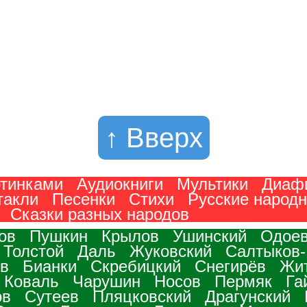
↑ Вверх
ртинками
Аудиокниги
Мультики
Диаф
такли
Песенки
Стихи
Русские народ
Сказки разных народов
ов
Пушкин
Крылов
Ушинский
Одоев
 Толстой
Даль
Жуковский
Салтыков
в
Бианки
Скребицкий
Снегирёв
Жи
Коваль
Чарушин
Носов
Пермяк
Га
ов
Сутеев
Пляцковский
Драгунский