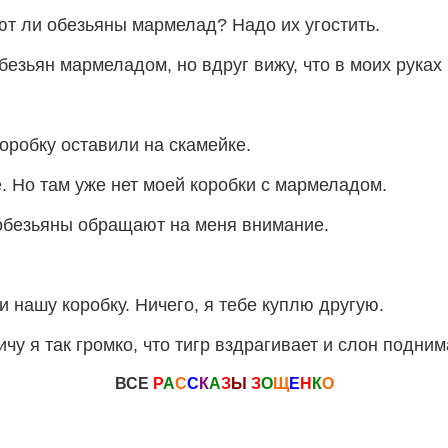
ют ли обезьяны мармелад? Надо их угостить.
обезьян мармеладом, но вдруг вижу, что в моих руках
оробку оставили на скамейке.
е. Но там уже нет моей коробки с мармеладом.
 обезьяны обращают на меня внимание.
и нашу коробку. Ничего, я тебе куплю другую.
ричу я так громко, что тигр вздрагивает и слон подним
ВСЕ
Р
А
С
С
К
А
З
Ы
З
О
Щ
Е
Н
К
О