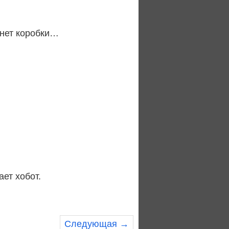
 нет коробки…
ает хобот.
Следующая →