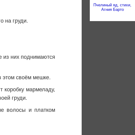
Пчелиный яд, стихи,
Агния Барто
о на груди.
е из них поднимаются
в этом своём мешке.
ют коробку мармеладу,
оей груди.
не волосы и платком