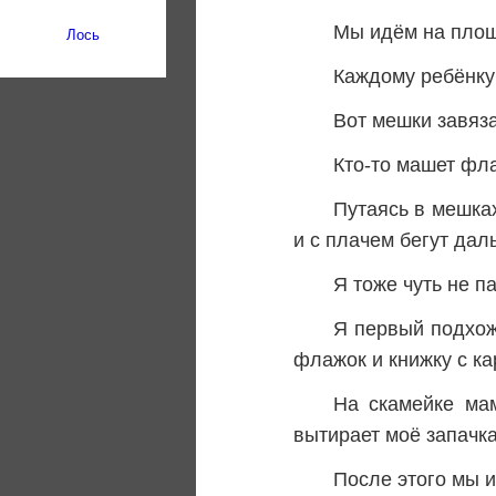
Мы идём на площ
Лось
Каждому ребёнку 
Вот мешки завяза
Кто-то машет фла
Путаясь в мешка
и с плачем бегут дал
Я тоже чуть не п
Я первый подхожу
флажок и книжку с ка
На скамейке ма
вытирает моё запачк
После этого мы и