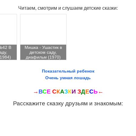
Читаем, смотрим и слушаем детские сказки:
№42 В
Мишка - Ушастик в
аду,
детском саду,
1984)
диафильм (1970)
Показательный ребенок
Очень умная лошадь
→
В
С
Е
С
К
А
З
К
И
З
Д
Е
С
Ь
←
Расскажите сказку друзьям и знакомым: