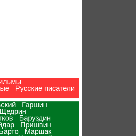
ильмы
ные
Русские писатели
ский
Гаршин
-Щедрин
тков
Баруздин
йдар
Пришвин
Барто
Маршак