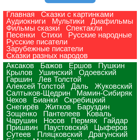
Главная
Сказки с картинками
Аудиокниги
Мультики
Диафильмы
Фильмы сказки
Спектакли
Песенки
Стихи
Русские народные
Русские писатели
Зарубежные писатели
Сказки разных народов
Аксаков
Бажов
Ершов
Пушкин
Крылов
Ушинский
Одоевский
Гаршин
Лев Толстой
Алексей Толстой
Даль
Жуковский
Салтыков-Щедрин
Мамин-Сибиряк
Чехов
Бианки
Скребицкий
Снегирёв
Житков
Баруздин
Зощенко
Пантелеев
Коваль
Чарушин
Носов
Пермяк
Гайдар
Пришвин
Паустовский
Цыферов
Сутеев
Пляцковский
Драгунский