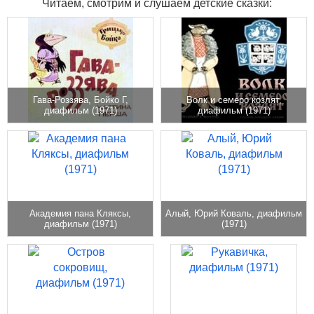
Читаем, смотрим и слушаем детские сказки:
Гава-Роззява, Бойко Г,
Волк и семеро козлят,
диафильм (1971)
диафильм (1971)
Академия пана Кляксы,
Алый, Юрий Коваль, диафильм
диафильм (1971)
(1971)