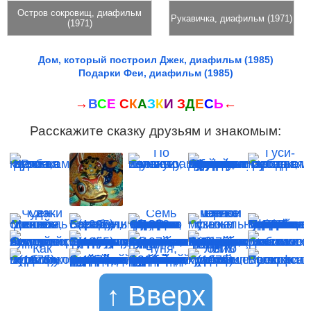
Остров сокровищ, диафильм
Рукавичка, диафильм (1971)
(1971)
Дом, который построил Джек, диафильм (1985)
Подарки Феи, диафильм (1985)
→
В
С
Е
С
К
А
З
К
И
З
Д
Е
С
Ь
←
Расскажите сказку друзьям и знакомым:
↑ Вверх