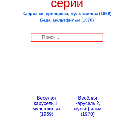
серии
Капризная принцесса, мультфильм (1969)
Беда, мультфильм (1978)
Весёлая
Весёлая
карусель 1,
карусель 2,
мультфильм
мультфильм
(1969)
(1970)