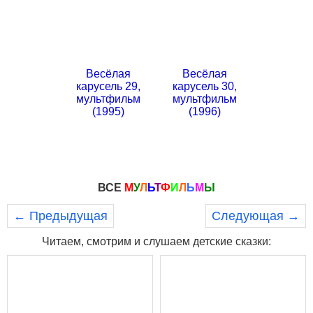
Весёлая
Весёлая
карусель 29,
карусель 30,
мультфильм
мультфильм
(1995)
(1996)
ВСЕ
М
У
Л
Ь
Т
Ф
И
Л
Ь
М
Ы
← Предыдущая
Следующая →
Читаем, смотрим и слушаем детские сказки: