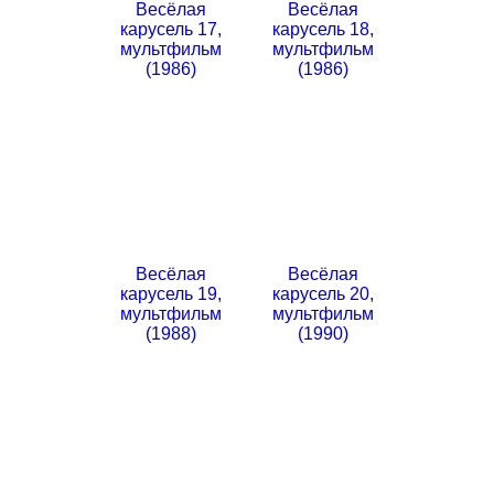
Весёлая
Весёлая
карусель 17,
карусель 18,
мультфильм
мультфильм
(1986)
(1986)
Весёлая
Весёлая
карусель 19,
карусель 20,
мультфильм
мультфильм
(1988)
(1990)