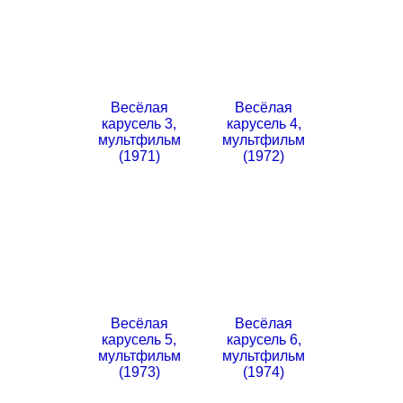
Весёлая
Весёлая
карусель 3,
карусель 4,
мультфильм
мультфильм
(1971)
(1972)
Весёлая
Весёлая
карусель 5,
карусель 6,
мультфильм
мультфильм
(1973)
(1974)