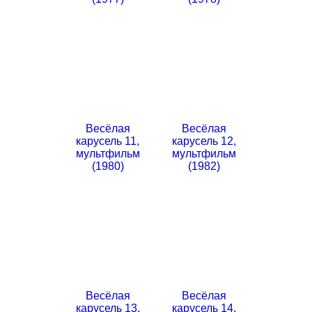
Весёлая
Весёлая
карусель 11,
карусель 12,
мультфильм
мультфильм
(1980)
(1982)
Весёлая
Весёлая
карусель 13,
карусель 14,