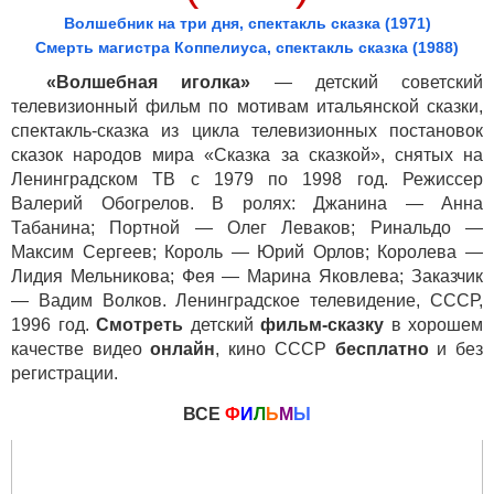
Волшебник на три дня, спектакль сказка (1971)
Смерть магистра Коппелиуса, спектакль сказка (1988)
«Волшебная иголка»
— детский советский
телевизионный фильм по мотивам итальянской сказки,
спектакль-сказка из цикла телевизионных постановок
сказок народов мира «Сказка за сказкой», снятых на
Ленинградском ТВ с 1979 по 1998 год. Режиссер
Валерий Обогрелов. В ролях: Джанина — Анна
Табанина; Портной — Олег Леваков; Ринальдо —
Максим Сергеев; Король — Юрий Орлов; Королева —
Лидия Мельникова; Фея — Марина Яковлева; Заказчик
— Вадим Волков. Ленинградское телевидение, СССР,
1996 год.
Смотреть
детский
фильм-сказку
в хорошем
качестве видео
онлайн
, кино СССР
бесплатно
и без
регистрации.
ВСЕ
Ф
И
Л
Ь
М
Ы