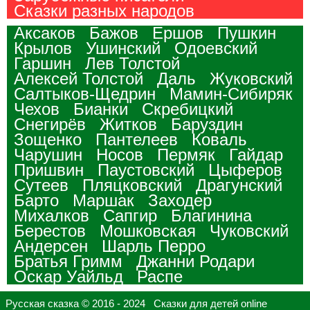
Сказки разных народов
Аксаков
Бажов
Ершов
Пушкин
Крылов
Ушинский
Одоевский
Гаршин
Лев Толстой
Алексей Толстой
Даль
Жуковский
Салтыков-Щедрин
Мамин-Сибиряк
Чехов
Бианки
Скребицкий
Снегирёв
Житков
Баруздин
Зощенко
Пантелеев
Коваль
Чарушин
Носов
Пермяк
Гайдар
Пришвин
Паустовский
Цыферов
Сутеев
Пляцковский
Драгунский
Барто
Маршак
Заходер
Михалков
Сапгир
Благинина
Берестов
Мошковская
Чуковский
Андерсен
Шарль Перро
Братья Гримм
Джанни Родари
Оскар Уайльд
Распе
Русская сказка © 2016 - 2024 Сказки для детей online