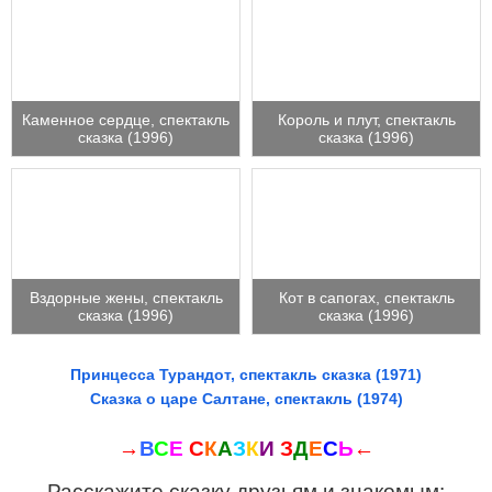
Каменное сердце, спектакль
Король и плут, спектакль
сказка (1996)
сказка (1996)
Вздорные жены, спектакль
Кот в сапогах, спектакль
сказка (1996)
сказка (1996)
Принцесса Турандот, спектакль сказка (1971)
Сказка о царе Салтане, спектакль (1974)
→
В
С
Е
С
К
А
З
К
И
З
Д
Е
С
Ь
←
Расскажите сказку друзьям и знакомым: