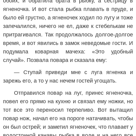
обоих, и обратила брата в рыбку, а сестрицу в
ягненочка. И вот стала рыбка плавать в пруде, и
было ей грустно, а ягненочек ходил по лугу и тоже
запечалился, ничего не ел, даже к стебелькам не
притрагивался. Так продолжалось долгое-долгое
время, и вот явились в замок неведомые гости. И
подумала коварная мачеха: «Это удобный
случай». Позвала повара и сказала ему:
— Ступай приведи мне с луга ягненка и
зарежь его, а то у нас нечем гостей угощать.
Отправился повар на луг, принес ягненочка,
повел его прямо на кухню и связал ему ножки, но
тот все это переносил терпеливо. Вот вытащил
повар нож, начал его на пороге натачивать, чтобы
он был острей; и заметил ягненочек, что плавает у
водосточной канавы рыбка в воде и на него все