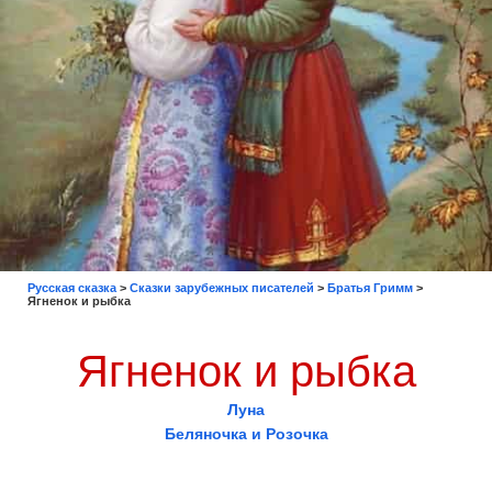
Русская сказка
>
Сказки зарубежных писателей
>
Братья Гримм
>
Ягненок и рыбка
Ягненок и рыбка
Луна
Беляночка и Розочка