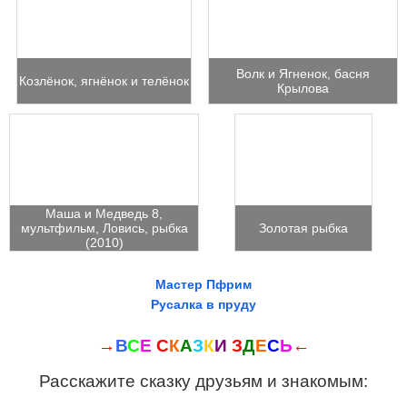
Волк и Ягненок, басня
Козлёнок, ягнёнок и телёнок
Крылова
Маша и Медведь 8,
мультфильм, Ловись, рыбка
Золотая рыбка
(2010)
Мастер Пфрим
Русалка в пруду
→
В
С
Е
С
К
А
З
К
И
З
Д
Е
С
Ь
←
Расскажите сказку друзьям и знакомым: