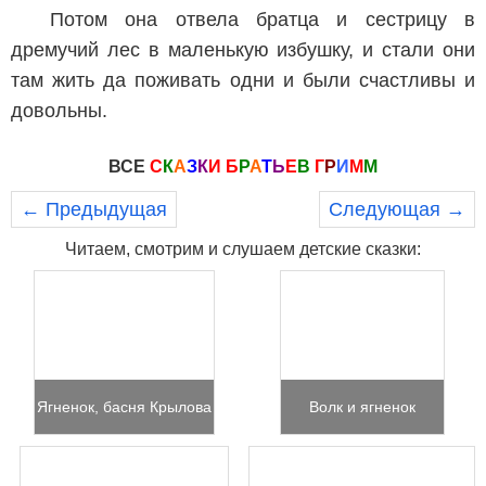
Потом она отвела братца и сестрицу в
дремучий лес в маленькую избушку, и стали они
там жить да поживать одни и были счастливы и
довольны.
ВСЕ
С
К
А
З
К
И
Б
Р
А
Т
Ь
Е
В
Г
Р
И
М
М
← Предыдущая
Следующая →
Читаем, смотрим и слушаем детские сказки:
Ягненок, басня Крылова
Волк и ягненок