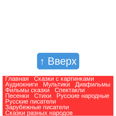
↑ Вверх
Главная
Сказки с картинками
Аудиокниги
Мультики
Диафильмы
Фильмы сказки
Спектакли
Песенки
Стихи
Русские народные
Русские писатели
Зарубежные писатели
Сказки разных народов