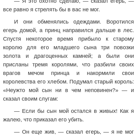
— Я это охотно сделаю, — сказал егерь, —
все равно я стрелять бы в вас не мог.
И они обменялись одеждами. Воротился
егерь домой, а принц направился дальше в лес.
Спустя некоторое время прибыло к старому
королю для его младшего сына три повозки
золота и драгоценных камней; а были они
присланы тремя королями, что разбили своих
врагов мечом принца и накормили свои
королевства его хлебом. Подумал старый король:
«Неужто мой сын ни в чем неповинен?» — и
сказал своим слугам:
— Если бы сын мой остался в живых! Как я
жалею, что приказал его убить.
— Он еще жив, — сказал егерь, — я не мог