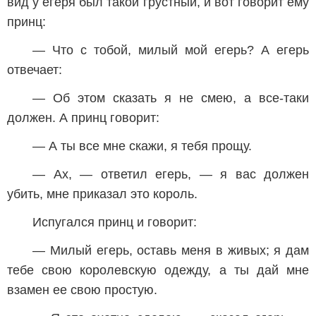
вид у егеря был такой грустный, и вот говорит ему
принц:
— Что с тобой, милый мой егерь? А егерь
отвечает:
— Об этом сказать я не смею, а все-таки
должен. А принц говорит:
— А ты все мне скажи, я тебя прощу.
— Ах, — ответил егерь, — я вас должен
убить, мне приказал это король.
Испугался принц и говорит:
— Милый егерь, оставь меня в живых; я дам
тебе свою королевскую одежду, а ты дай мне
взамен ее свою простую.