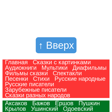
↑ Вверх
Главная
Сказки с картинками
Аудиокниги
Мультики
Диафильмы
Фильмы сказки
Спектакли
Песенки
Стихи
Русские народные
Русские писатели
Зарубежные писатели
Сказки разных народов
Аксаков
Бажов
Ершов
Пушкин
Крылов
Ушинский
Одоевский