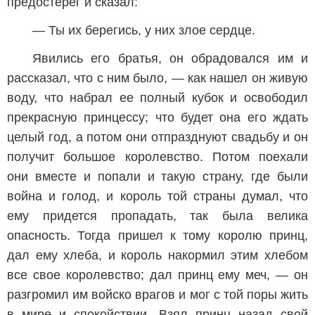
предостерег и сказал:
— Ты их берегись, у них злое сердце.
Явились его братья, он обрадовался им и
рассказал, что с ним было, — как нашел он живую
воду, что набрал ее полный кубок и освободил
прекрасную принцессу; что будет она его ждать
целый год, а потом они отпразднуют свадьбу и он
получит большое королевство. Потом поехали
они вместе и попали и такую страну, где были
война и голод, и король той страны думал, что
ему придется пропадать, так была велика
опасность. Тогда пришел к тому королю принц,
дал ему хлеба, и король накормил этим хлебом
все свое королевство; дал принц ему меч, — он
разгромил им войско врагов и мог с той поры жить
в мире и спокойствии. Взял принц назад свой