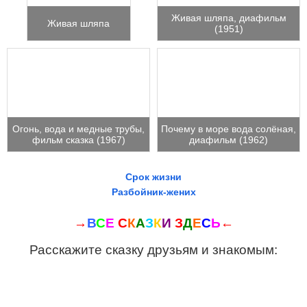
Живая шляпа, диафильм
Живая шляпа
(1951)
Огонь, вода и медные трубы,
Почему в море вода солёная,
фильм сказка (1967)
диафильм (1962)
Срок жизни
Разбойник-жених
→
В
С
Е
С
К
А
З
К
И
З
Д
Е
С
Ь
←
Расскажите сказку друзьям и знакомым: