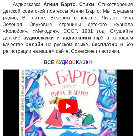
Аудиосказка
Агния Барто. Стихи
. Стихотворения
детской советской поэтессы Агнии Барто: Мы слушаем
радио; В театре; Вечером в классе. Читает Рина
Зеленая. Звуковые страницы детского журнала
«Колобок». «Мелодия», СССР, 1981 год. Слушайте
детские
аудиосказки
и
аудиокниги
mp3 в хорошем
качестве
онлайн
на русском языке,
бесплатно
и без
регистрации на нашем сайте. Советские пластинки.
ВСЕ
А
У
Д
И
О
С
К
А
З
К
И