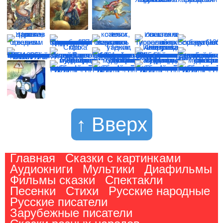
↑ Вверх
Главная
Сказки с картинками
Аудиокниги
Мультики
Диафильмы
Фильмы сказки
Спектакли
Песенки
Стихи
Русские народные
Русские писатели
Зарубежные писатели