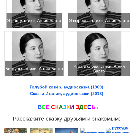
Я расту, стихи, Агния Барто
Я выросла, стихи, Агния Барто
Игра в слова, стихи, Агния
Болтунья, стихи, Агния Барто
Барто
Голубой ковёр, аудиосказка (1969)
Сказки Италии, аудиосказки (2013)
→
В
С
Е
С
К
А
З
К
И
З
Д
Е
С
Ь
←
Расскажите сказку друзьям и знакомым: