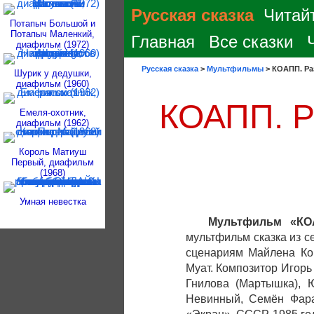
Русская сказка
Читайт
Потапыч Большой и
Потапыч Маленкий,
Главная
Все сказки
диафильм (1972)
Русская сказка
>
Мультфильмы
>
КОАПП. Ра
Шурик у дедушки,
диафильм (1960)
КОАПП. Р
Емеля-охотник,
диафильм (1962)
Король Матиуш
Первый, диафильм
(1968)
Умная невестка
Мультфильм «КО
мультфильм сказка из 
сценариям Майлена Кон
Муат. Композитор Игорь
Гнилова (Мартышка), 
Невинный, Семён Фара