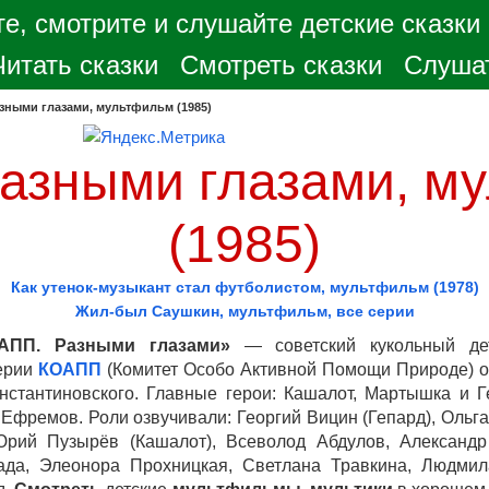
е, смотрите и слушайте детские сказки
Читать сказки
Смотреть сказки
Слушат
зными глазами, мультфильм (1985)
азными глазами, м
(1985)
Как утенок-музыкант стал футболистом, мультфильм (1978)
Жил-был Саушкин, мультфильм, все серии
АПП. Разными глазами»
— советский кукольный дет
серии
КОАПП
(Комитет Особо Активной Помощи Природе) о
стантиновского. Главные герои: Кашалот, Мартышка и 
 Ефремов. Роли озвучивали: Георгий Вицин (Гепард), Оль
Юрий Пузырёв (Кашалот), Всеволод Абдулов, Александр
да, Элеонора Прохницкая, Светлана Травкина, Людмил