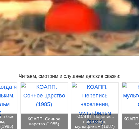
Читаем, смотрим и слушаем детские сказки:
а я был
КОАПП. Перепись
КОАПП. Сонное
КОАПП,
им,
населения,
царство (1985)
в
(1985)
мультфильм (1987)