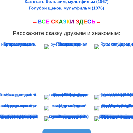
Как стать большим, мультфильм (1967)
Голубой щенок, мультфильм (1976)
→
В
С
Е
С
К
А
З
К
И
З
Д
Е
С
Ь
←
Расскажите сказку друзьям и знакомым: