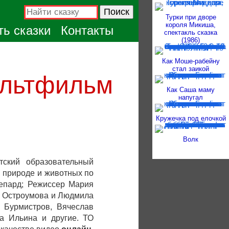
Турки при дворе
короля Микиша,
ь сказки
Контакты
спектакль сказка
(1986)
Как Моше-рабейну
стал заикой
ультфильм
Как Саша маму
напугал
Кружечка под елочкой
Волк
ский образовательный
 природе и животных по
Гепард; Режиссер Мария
га Остроумова и Людмила
 Бурмистров, Вячеслав
а Ильина и другие. ТО