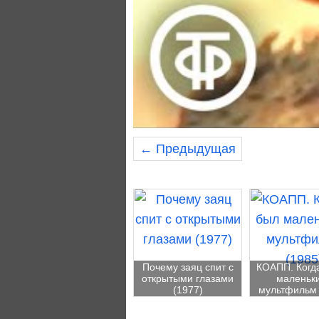
← Предыдущая
Почему заяц спит с
КОАПП. Когд
открытыми глазами
маленьк
(1977)
мультфильм 