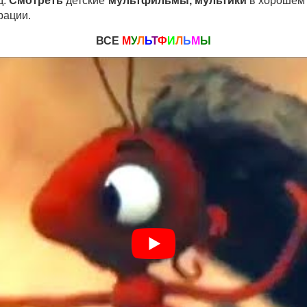
д.
Смотреть
детские
мультфильмы, мультики
в хорошем 
рации.
ВСЕ
М
У
Л
Ь
Т
Ф
И
Л
Ь
М
Ы