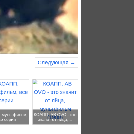
Следующая →
 мультфильм,
КОАПП. AB OVO - это
се серии
значит от яйца,…