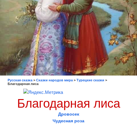
Русская сказка
>
Сказки народов мира
>
Турецкие сказки
>
Благодарная лиса
Благодарная лиса
Дровосек
Чудесная роза