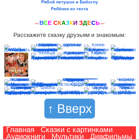
Рябой петушок и Бейоглу
Ребёнок из теста
→
В
С
Е
С
К
А
З
К
И
З
Д
Е
С
Ь
←
Расскажите сказку друзьям и знакомым:
↑ Вверх
Главная
Сказки с картинками
Аудиокниги
Мультики
Диафильмы