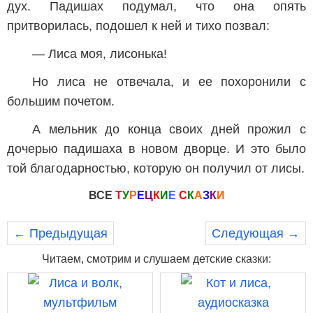
дух. Падишах подумал, что она опять
притворилась, подошел к ней и тихо позвал:
— Лиса моя, лисонька!
Но лиса не отвечала, и ее похоронили с
большим почетом.
А мельник до конца своих дней прожил с
дочерью падишаха в новом дворце. И это было
той благодарностью, которую он получил от лисы.
ВСЕ
Т
У
Р
Е
Ц
К
И
Е
С
К
А
З
К
И
← Предыдущая
Следующая →
Читаем, смотрим и слушаем детские сказки: