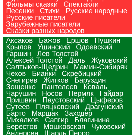
Фильмы сказки
Спектакли
Песенки
Стихи
Русские народные
Русские писатели
Зарубежные писатели
Сказки разных народов
Аксаков
Бажов
Ершов
Пушкин
Крылов
Ушинский
Одоевский
Гаршин
Лев Толстой
Алексей Толстой
Даль
Жуковский
Салтыков-Щедрин
Мамин-Сибиряк
Чехов
Бианки
Скребицкий
Снегирёв
Житков
Баруздин
Зощенко
Пантелеев
Коваль
Чарушин
Носов
Пермяк
Гайдар
Пришвин
Паустовский
Цыферов
Сутеев
Пляцковский
Драгунский
Барто
Маршак
Заходер
Михалков
Сапгир
Благинина
Берестов
Мошковская
Чуковский
Андерсен
Шарль Перро