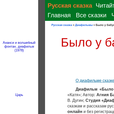
Русская сказка
Читайт
Главная
Все сказки
Русская сказка
>
Диафильмы
>
Было у бабуш
Было у б
Ананси и волшебный
фонтан, диафильм
(1978)
О диафильме сказк
Диафильм «Было 
«Катя»; Автор:
Агния Б
Царь
В. Дугин;
Студия «Диаф
сказкам и рассказам ру
онлайн
и без регистрац