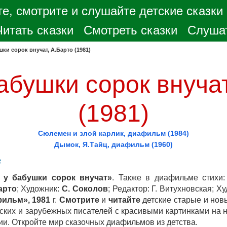
е, смотрите и слушайте детские сказки
Читать сказки
Смотреть сказки
Слушат
ки сорок внучат, А.Барто (1981)
абушки сорок внучат
(1981)
Сюлемен и злой карлик, диафильм (1984)
Дымок, Я.Тайц, диафильм (1960)
е
у бабушки сорок внучат»
. Также в диафильме стихи
арто
; Художник:
С. Соколов
; Редактор: Г. Витухновская; 
ильм», 1981
г.
Смотрите
и
читайте
детские старые и но
сских и зарубежных писателей с красивыми картинками на
ии. Откройте мир сказочных диафильмов из детства.