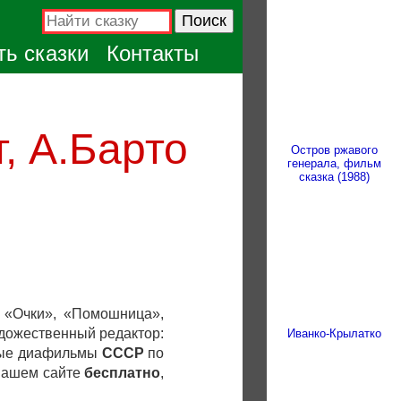
ь сказки
Контакты
, А.Барто
Остров ржавого
генерала, фильм
сказка (1988)
: «Очки», «Помошница»,
Художественный редактор:
Иванко-Крылатко
вые диафильмы
СССР
по
 нашем сайте
бесплатно
,