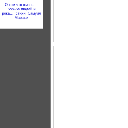
О том что жизнь —
борьба людей и
рока…, стихи, Самуил
Маршак