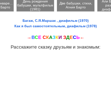
День рождения
Али Б
нваре...
Две бабушки, стихи,
бабушки, мультфильм
раз
 Барто
Агния Барто
(1981)
диаф
Багаж, С.Я.Маршак , диафильм (1970)
Как я был самостоятельным, диафильм (1978)
→
В
С
Е
С
К
А
З
К
И
З
Д
Е
С
Ь
←
Расскажите сказку друзьям и знакомым: