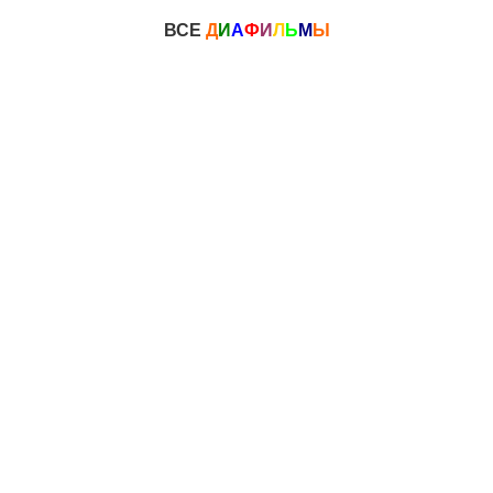
ВСЕ
Д
И
А
Ф
И
Л
Ь
М
Ы