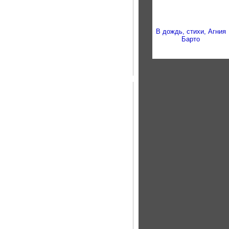
В дождь, стихи, Агния
Барто