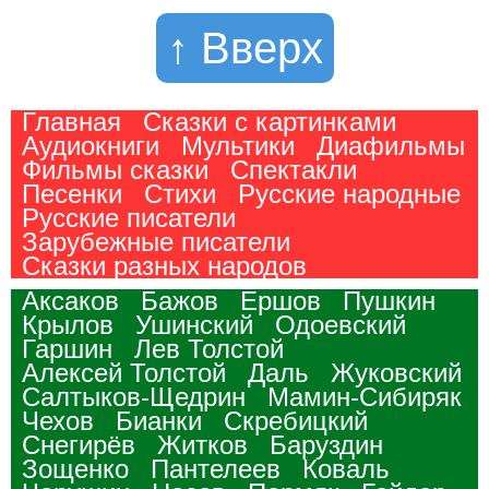
↑ Вверх
Главная
Сказки с картинками
Аудиокниги
Мультики
Диафильмы
Фильмы сказки
Спектакли
Песенки
Стихи
Русские народные
Русские писатели
Зарубежные писатели
Сказки разных народов
Аксаков
Бажов
Ершов
Пушкин
Крылов
Ушинский
Одоевский
Гаршин
Лев Толстой
Алексей Толстой
Даль
Жуковский
Салтыков-Щедрин
Мамин-Сибиряк
Чехов
Бианки
Скребицкий
Снегирёв
Житков
Баруздин
Зощенко
Пантелеев
Коваль