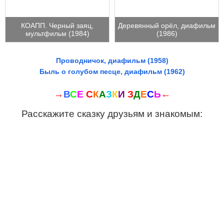
КОАПП. Черный заяц,
Деревянный орёл, диафильм
мультфильм (1984)
(1986)
Проводничок, диафильм (1958)
Быль о голубом песце, диафильм (1962)
→
В
С
Е
С
К
А
З
К
И
З
Д
Е
С
Ь
←
Расскажите сказку друзьям и знакомым: