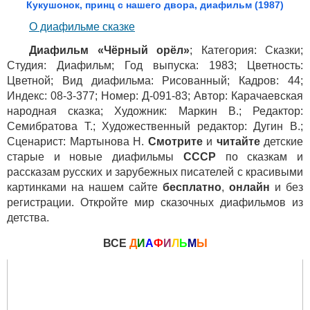
Кукушонок, принц с нашего двора, диафильм (1987)
О диафильме сказке
Диафильм «Чёрный орёл»
; Категория: Сказки;
Студия: Диафильм; Год выпуска: 1983; Цветность:
Цветной; Вид диафильма: Рисованный; Кадров: 44;
Индекс: 08-3-377; Номер: Д-091-83; Автор: Карачаевская
народная сказка; Художник: Маркин В.; Редактор:
Семибратова Т.; Художественный редактор: Дугин В.;
Сценарист: Мартынова Н.
Смотрите
и
читайте
детские
старые и новые диафильмы
СССР
по сказкам и
рассказам русских и зарубежных писателей с красивыми
картинками на нашем сайте
бесплатно
,
онлайн
и без
регистрации. Откройте мир сказочных диафильмов из
детства.
ВСЕ
Д
И
А
Ф
И
Л
Ь
М
Ы