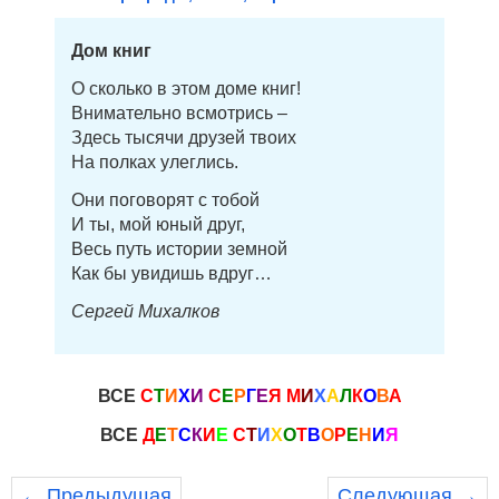
Дом книг
О сколько в этом доме книг!
Внимательно всмотрись –
Здесь тысячи друзей твоих
На полках улеглись.
Они поговорят с тобой
И ты, мой юный друг,
Весь путь истории земной
Как бы увидишь вдруг…
Сергей Михалков
ВСЕ
С
Т
И
Х
И
С
Е
Р
Г
Е
Я
М
И
Х
А
Л
К
О
В
А
ВСЕ
Д
Е
Т
С
К
И
Е
С
Т
И
Х
О
Т
В
О
Р
Е
Н
И
Я
← Предыдущая
Следующая →