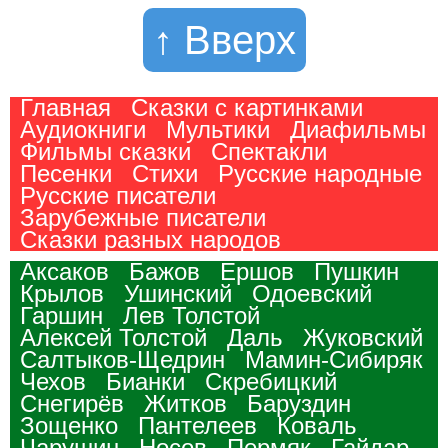
↑ Вверх
Главная
Сказки с картинками
Аудиокниги
Мультики
Диафильмы
Фильмы сказки
Спектакли
Песенки
Стихи
Русские народные
Русские писатели
Зарубежные писатели
Сказки разных народов
Аксаков
Бажов
Ершов
Пушкин
Крылов
Ушинский
Одоевский
Гаршин
Лев Толстой
Алексей Толстой
Даль
Жуковский
Салтыков-Щедрин
Мамин-Сибиряк
Чехов
Бианки
Скребицкий
Снегирёв
Житков
Баруздин
Зощенко
Пантелеев
Коваль
Чарушин
Носов
Пермяк
Гайдар