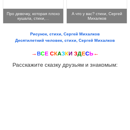
Про девочку, которая плохо
А что у вас? стихи, Сергей
кушала, стихи,…
Михалков
Рисунок, стихи, Сергей Михалков
Десятилетний человек, стихи, Сергей Михалков
→
В
С
Е
С
К
А
З
К
И
З
Д
Е
С
Ь
←
Расскажите сказку друзьям и знакомым: