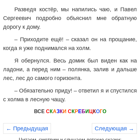
Разведя костёр, мы напились чаю, и Павел
Сергеевич подробно объяснил мне обратную
дорогу к дому.
– Приходите ещё! – сказал он на прощание,
когда я уже поднимался на холм.
Я обернулся. Весь домик был виден как на
ладони, а перед ним – полянка, залив и дальше
лес, лес до самого горизонта.
– Обязательно приду! – ответил я и спустился
с холма в лесную чащу.
ВСЕ
С
К
А
З
К
И
С
К
Р
Е
Б
И
Ц
К
О
Г
О
← Предыдущая
Следующая →
Читаем, смотрим и слушаем детские сказки: