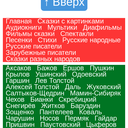
↑ Вверх
Главная
Сказки с картинками
Аудиокниги
Мультики
Диафильмы
Фильмы сказки
Спектакли
Песенки
Стихи
Русские народные
Русские писатели
Зарубежные писатели
Сказки разных народов
Аксаков
Бажов
Ершов
Пушкин
Крылов
Ушинский
Одоевский
Гаршин
Лев Толстой
Алексей Толстой
Даль
Жуковский
Салтыков-Щедрин
Мамин-Сибиряк
Чехов
Бианки
Скребицкий
Снегирёв
Житков
Баруздин
Зощенко
Пантелеев
Коваль
Чарушин
Носов
Пермяк
Гайдар
Пришвин
Паустовский
Цыферов