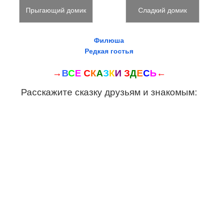
Прыгающий домик
Сладкий домик
Филюша
Редкая гостья
→
В
С
Е
С
К
А
З
К
И
З
Д
Е
С
Ь
←
Расскажите сказку друзьям и знакомым: