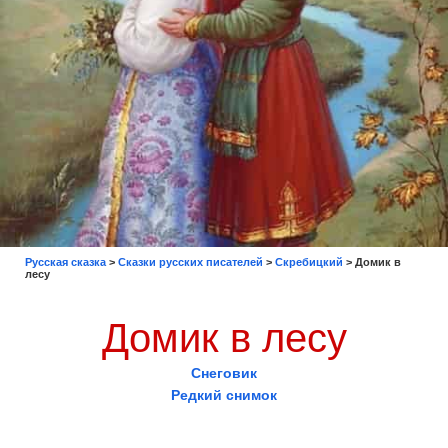
Русская сказка
>
Сказки русских писателей
>
Скребицкий
>
Домик в
лесу
Домик в лесу
Снеговик
Редкий снимок