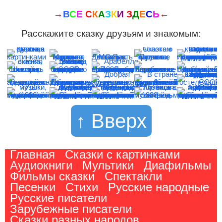
→
В
С
Е
С
К
А
З
К
И
З
Д
Е
С
Ь
←
Расскажите сказку друзьям и знакомым:
↑ Вверх
Главная
Сказки с картинками
Аудиокниги
Мультики
Диафильмы
Фильмы сказки
Спектакли
Песенки
Стихи
Русские народные
Русские писатели
Зарубежные писатели
Сказки разных народов