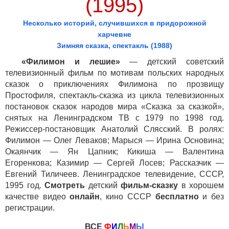
(1995)
Несколько историй, случившихся в придорожной
харчевне
Зимняя сказка, спектакль (1988)
«Филимон и лешие»
— детский советский
телевизионный фильм по мотивам польских народных
сказок о приключениях Филимона по прозвищу
Простофиля, спектакль-сказка из цикла телевизионных
постановок сказок народов мира «Сказка за сказкой»,
снятых на Ленинградском ТВ с 1979 по 1998 год.
Режиссер-постановщик Анатолий Слясский. В ролях:
Филимон — Олег Леваков; Марыся — Ирина Основина;
Окаянчик — Ян Цапник; Кикиша — Валентина
Егоренкова; Казимир — Сергей Лосев; Рассказчик —
Евгений Тиличеев. Ленинградское телевидение, СССР,
1995 год.
Смотреть
детский
фильм-сказку
в хорошем
качестве видео
онлайн
, кино СССР
бесплатно
и без
регистрации.
ВСЕ
Ф
И
Л
Ь
М
Ы