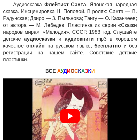
Аудиосказка
Флейтист Санта
. Японская народная
сказка. Инсценировка Н. Поповой. В ролях: Санта — В.
Радунская; Дзиро — 3. Пыльнова; Тэнгу — О. Казанчеев;
от автора — М. Лебедев. Пластинка из серии «Сказки
народов мира», «Мелодия», СССР, 1983 год. Слушайте
детские
аудиосказки
и
аудиокниги
mp3 в хорошем
качестве
онлайн
на русском языке,
бесплатно
и без
регистрации на нашем сайте. Советские детские
пластинки.
ВСЕ
А
У
Д
И
О
С
К
А
З
К
И