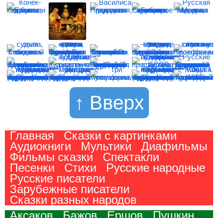
↑ Вверх
Главная
Сказки с картинками
Аудиокниги
Мультики
Диафильмы
Фильмы сказки
Спектакли
Песенки
Стихи
Русские народные
Русские писатели
Зарубежные писатели
Сказки разных народов
Аксаков
Бажов
Ершов
Пушкин