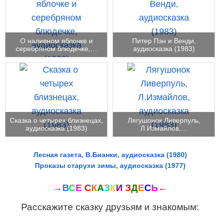
О наливном яблочке и
Питер Пэн и Венди,
серебряном блюдечке,…
аудиосказка (1983)
Сказка о четырех близнецах,
Лягушонок Ливерпуль,
аудиосказка (1983)
Л.Измайлов,…
Лесная газета, В.Бианки, аудиосказка (1980)
Проказы старухи зимы, аудиосказка (1977)
→
В
С
Е
С
К
А
З
К
И
З
Д
Е
С
Ь
←
Расскажите сказку друзьям и знакомым: