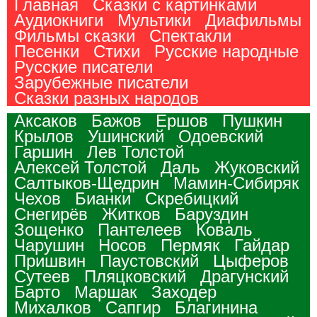
Главная
Сказки с картинками
Аудиокниги
Мультики
Диафильмы
Фильмы сказки
Спектакли
Песенки
Стихи
Русские народные
Русские писатели
Зарубежные писатели
Сказки разных народов
Аксаков
Бажов
Ершов
Пушкин
Крылов
Ушинский
Одоевский
Гаршин
Лев Толстой
Алексей Толстой
Даль
Жуковский
Салтыков-Щедрин
Мамин-Сибиряк
Чехов
Бианки
Скребицкий
Снегирёв
Житков
Баруздин
Зощенко
Пантелеев
Коваль
Чарушин
Носов
Пермяк
Гайдар
Пришвин
Паустовский
Цыферов
Сутеев
Пляцковский
Драгунский
Барто
Маршак
Заходер
Михалков
Сапгир
Благинина