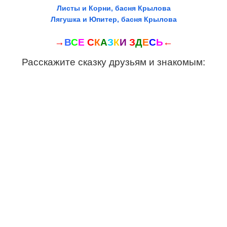
Листы и Корни, басня Крылова
Лягушка и Юпитер, басня Крылова
→
В
С
Е
С
К
А
З
К
И
З
Д
Е
С
Ь
←
Расскажите сказку друзьям и знакомым: