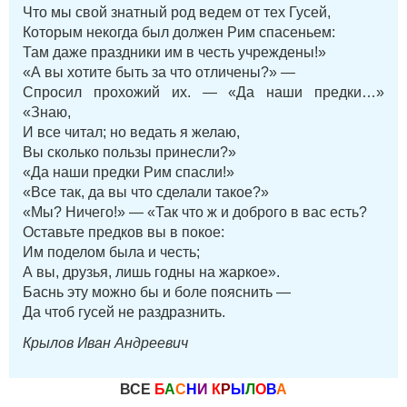
Что мы свой знатный род ведем от тех Гусей,
Которым некогда был должен Рим спасеньем:
Там даже праздники им в честь учреждены!»
«А вы хотите быть за что отличены?» —
Спросил прохожий их. — «Да наши предки…»
«Знаю,
И все читал; но ведать я желаю,
Вы сколько пользы принесли?»
«Да наши предки Рим спасли!»
«Все так, да вы что сделали такое?»
«Мы? Ничего!» — «Так что ж и доброго в вас есть?
Оставьте предков вы в покое:
Им поделом была и честь;
А вы, друзья, лишь годны на жаркое».
Баснь эту можно бы и боле пояснить —
Да чтоб гусей не раздразнить.
Крылов Иван Андреевич
ВСЕ
Б
А
С
Н
И
К
Р
Ы
Л
О
В
А