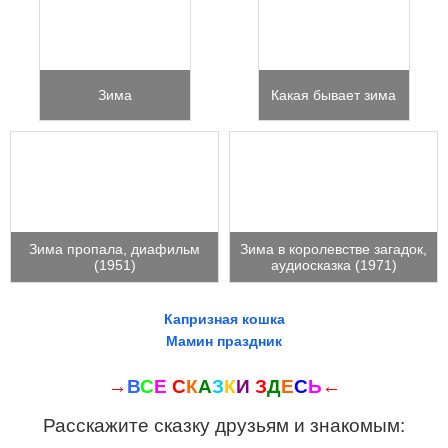
Зима
Какая бывает зима
Зима пропала, диафильм
Зима в королевстве загадок,
(1951)
аудиосказка (1971)
Капризная кошка
Мамин праздник
→
В
С
Е
С
К
А
З
К
И
З
Д
Е
С
Ь
←
Расскажите сказку друзьям и знакомым: