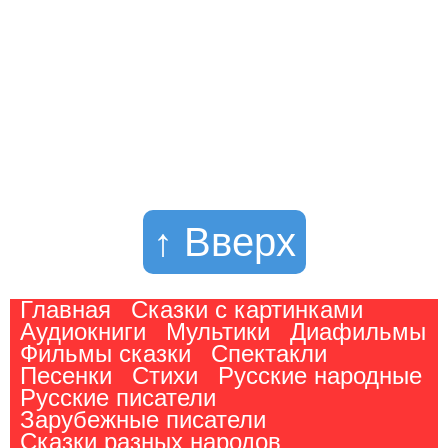
↑ Вверх
Главная
Сказки с картинками
Аудиокниги
Мультики
Диафильмы
Фильмы сказки
Спектакли
Песенки
Стихи
Русские народные
Русские писатели
Зарубежные писатели
Сказки разных народов