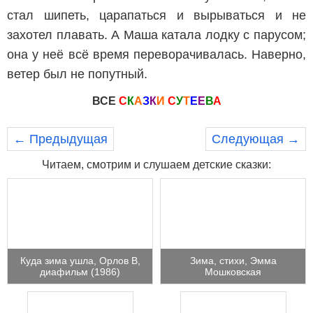
стал шипеть, царапаться и вырываться и не
захотел плавать. А Маша катала лодку с парусом;
она у неё всё время переворачивалась. Наверно,
ветер был не попутный.
ВСЕ
С
К
А
З
К
И
С
У
Т
Е
Е
В
А
← Предыдущая
Следующая →
Читаем, смотрим и слушаем детские сказки:
Куда зима ушла, Орлов В,
Зима, стихи, Эмма
диафильм (1986)
Мошковская