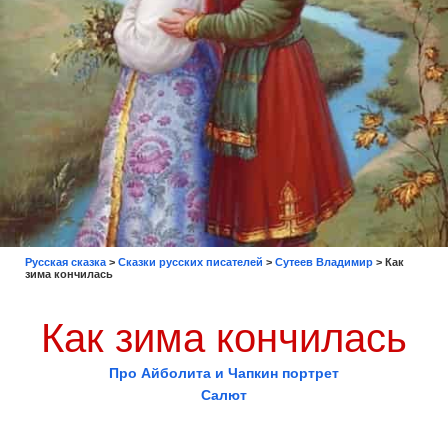
Русская сказка
>
Сказки русских писателей
>
Сутеев Владимир
>
Как
зима кончилась
Как зима кончилась
Про Айболита и Чапкин портрет
Салют