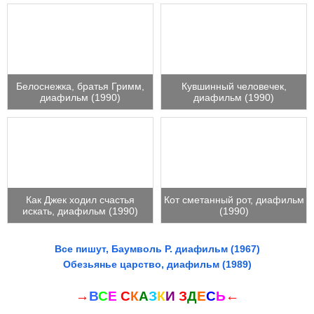
Белоснежка, братья Гримм,
Кувшинный человечек,
диафильм (1990)
диафильм (1990)
Как Джек ходил счастья
Кот сметанный рот, диафильм
искать, диафильм (1990)
(1990)
Все пишут, Баумволь Р. диафильм (1967)
Обезьянье царство, диафильм (1989)
→
В
С
Е
С
К
А
З
К
И
З
Д
Е
С
Ь
←