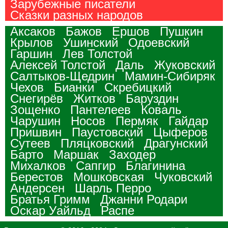
Зарубежные писатели
Сказки разных народов
Аксаков
Бажов
Ершов
Пушкин
Крылов
Ушинский
Одоевский
Гаршин
Лев Толстой
Алексей Толстой
Даль
Жуковский
Салтыков-Щедрин
Мамин-Сибиряк
Чехов
Бианки
Скребицкий
Снегирёв
Житков
Баруздин
Зощенко
Пантелеев
Коваль
Чарушин
Носов
Пермяк
Гайдар
Пришвин
Паустовский
Цыферов
Сутеев
Пляцковский
Драгунский
Барто
Маршак
Заходер
Михалков
Сапгир
Благинина
Берестов
Мошковская
Чуковский
Андерсен
Шарль Перро
Братья Гримм
Джанни Родари
Оскар Уайльд
Распе