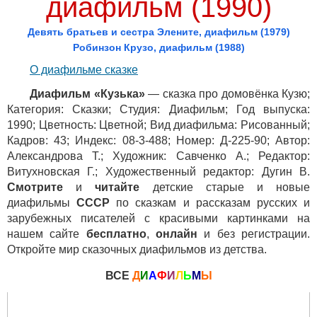
диафильм (1990)
Девять братьев и сестра Элените, диафильм (1979)
Робинзон Крузо, диафильм (1988)
О диафильме сказке
Диафильм «Кузька»
— сказка про домовёнка Кузю;
Категория: Сказки; Студия: Диафильм; Год выпуска:
1990; Цветность: Цветной; Вид диафильма: Рисованный;
Кадров: 43; Индекс: 08-3-488; Номер: Д-225-90; Автор:
Александрова Т.; Художник: Савченко А.; Редактор:
Витухновская Г.; Художественный редактор: Дугин В.
Смотрите
и
читайте
детские старые и новые
диафильмы
СССР
по сказкам и рассказам русских и
зарубежных писателей с красивыми картинками на
нашем сайте
бесплатно
,
онлайн
и без регистрации.
Откройте мир сказочных диафильмов из детства.
ВСЕ
Д
И
А
Ф
И
Л
Ь
М
Ы