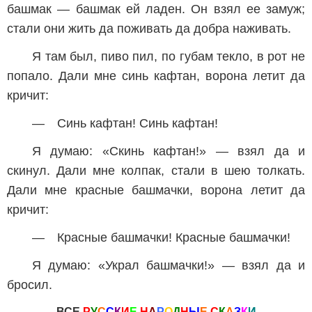
башмак — башмак ей ладен. Он взял ее замуж;
стали они жить да поживать да добра наживать.
Я там был, пиво пил, по губам текло, в рот не
попало. Дали мне синь кафтан, ворона летит да
кричит:
— Синь кафтан! Синь кафтан!
Я думаю: «Скинь кафтан!» — взял да и
скинул. Дали мне колпак, стали в шею толкать.
Дали мне красные башмачки, ворона летит да
кричит:
— Красные башмачки! Красные башмачки!
Я думаю: «Украл башмачки!» — взял да и
бросил.
ВСЕ
Р
У
С
С
К
И
Е
Н
А
Р
О
Д
Н
Ы
Е
С
К
А
З
К
И