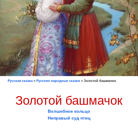
Русская сказка
>
Русские народные сказки
>
Золотой башмачок
Золотой башмачок
Волшебное кольцо
Неправый суд птиц