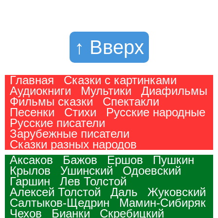
↑ Вверх
Главная
Сказки с картинками
Аудиокниги
Мультики
Диафильмы
Фильмы сказки
Спектакли
Песенки
Стихи
Русские народные
Русские писатели
Зарубежные писатели
Сказки разных народов
Аксаков
Бажов
Ершов
Пушкин
Крылов
Ушинский
Одоевский
Гаршин
Лев Толстой
Алексей Толстой
Даль
Жуковский
Салтыков-Щедрин
Мамин-Сибиряк
Чехов
Бианки
Скребицкий