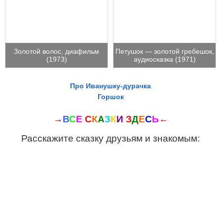
Золотой волос, диафильм
Петушок — золотой гребешок,
(1973)
аудиосказка (1971)
Про Иванушку-дурачка
Горшок
→
В
С
Е
С
К
А
З
К
И
З
Д
Е
С
Ь
←
Расскажите сказку друзьям и знакомым: