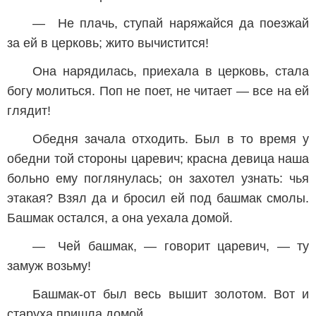
— Не плачь, ступай наряжайся да поезжай
за ей в церковь; жито вычистится!
Она нарядилась, приехала в церковь, стала
богу молиться. Поп не поет, не читает — все на ей
глядит!
Обедня зачала отходить. Был в то время у
обедни той стороны царевич; красна девица наша
больно ему поглянулась; он захотел узнать: чья
этакая? Взял да и бросил ей под башмак смолы.
Башмак остался, а она уехала домой.
— Чей башмак, — говорит царевич, — ту
замуж возьму!
Башмак-от был весь вышит золотом. Вот и
старуха пришла домой.