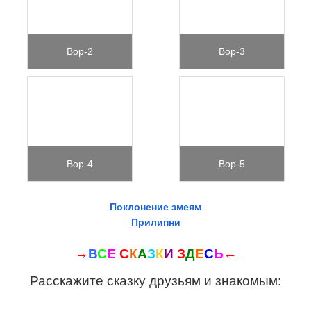
Вор-2
Вор-3
Вор-4
Вор-5
Поклонение змеям
Прилипни
→
В
С
Е
С
К
А
З
К
И
З
Д
Е
С
Ь
←
Расскажите сказку друзьям и знакомым: