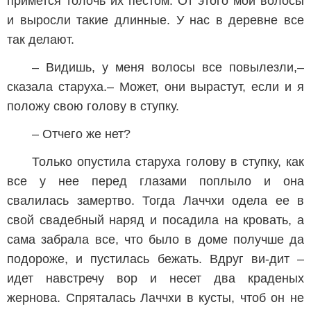
примется толочь их пестом. От этого мои волосы
и выросли такие длинные. У нас в деревне все
так делают.
– Видишь, у меня волосы все повылезли,–
сказала старуха.– Может, они вырастут, если и я
положу свою голову в ступку.
– Отчего же нет?
Только опустила старуха голову в ступку, как
все у нее перед глазами поплыло и она
свалилась замертво. Тогда Лаччхи одела ее в
свой свадебный наряд и посадила на кровать, а
сама забрала все, что было в доме получше да
подороже, и пустилась бежать. Вдруг ви-дит –
идет навстречу вор и несет два краденых
жернова. Спряталась Лаччхи в кусты, чтоб он не