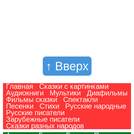
↑ Вверх
Главная
Сказки с картинками
Аудиокниги
Мультики
Диафильмы
Фильмы сказки
Спектакли
Песенки
Стихи
Русские народные
Русские писатели
Зарубежные писатели
Сказки разных народов