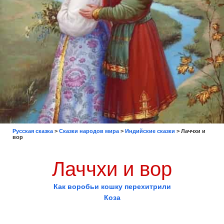
Русская сказка
>
Сказки народов мира
>
Индийские сказки
>
Лаччхи и
вор
Лаччхи и вор
Как воробьи кошку перехитрили
Коза