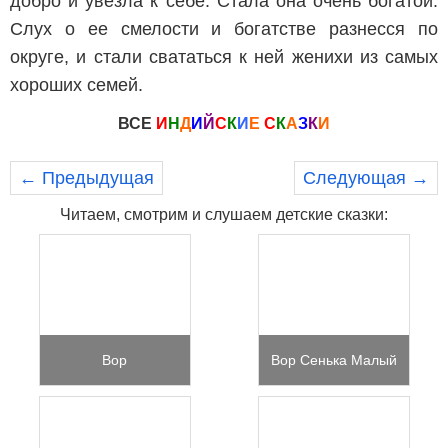
добро и увезла к себе. Стала она очень богатой.
Слух о ее смелости и богатстве разнесся по
округе, и стали свататься к ней женихи из самых
хороших семей.
ВСЕ
И
Н
Д
И
Й
С
К
И
Е
С
К
А
З
К
И
← Предыдущая
Следующая →
Читаем, смотрим и слушаем детские сказки:
Вор
Вор Сенька Малый