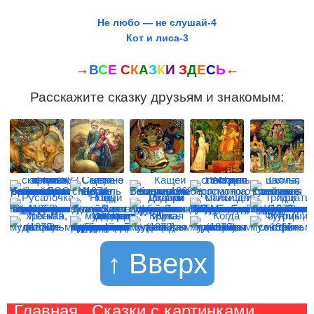
Не любо — не слушай-4
Кот и лиса-3
→
В
С
Е
С
К
А
З
К
И
З
Д
Е
С
Ь
←
Расскажите сказку друзьям и знакомым:
↑ Вверх
Главная
Сказки с картинками