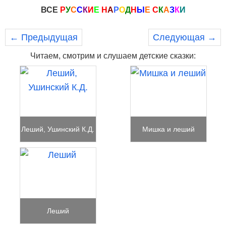
ВСЕ
Р
У
С
С
К
И
Е
Н
А
Р
О
Д
Н
Ы
Е
С
К
А
З
К
И
← Предыдущая
Следующая →
Читаем, смотрим и слушаем детские сказки:
Леший, Ушинский К.Д.
Мишка и леший
Леший