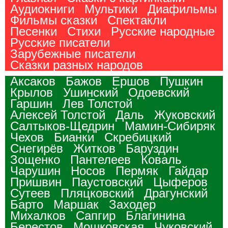
Аудиокниги
Мультики
Диафильмы
Фильмы сказки
Спектакли
Песенки
Стихи
Русские народные
Русские писатели
Зарубежные писатели
Сказки разных народов
Аксаков
Бажов
Ершов
Пушкин
Крылов
Ушинский
Одоевский
Гаршин
Лев Толстой
Алексей Толстой
Даль
Жуковский
Салтыков-Щедрин
Мамин-Сибиряк
Чехов
Бианки
Скребицкий
Снегирёв
Житков
Баруздин
Зощенко
Пантелеев
Коваль
Чарушин
Носов
Пермяк
Гайдар
Пришвин
Паустовский
Цыферов
Сутеев
Пляцковский
Драгунский
Барто
Маршак
Заходер
Михалков
Сапгир
Благинина
Берестов
Мошковская
Чуковский