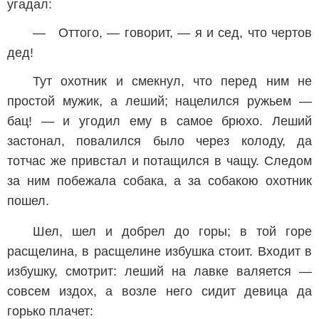
угадал:
— Оттого, — говорит, — я и сед, что чертов
дед!
Тут охотник и смекнул, что перед ним не
простой мужик, а леший; нацелился ружьем —
бац! — и угодил ему в самое брюхо. Леший
застонал, повалился было через колоду, да
тотчас же привстал и потащился в чащу. Следом
за ним побежала собака, а за собакою охотник
пошел.
Шел, шел и добрел до горы; в той горе
расщелина, в расщелине избушка стоит. Входит в
избушку, смотрит: леший на лавке валяется —
совсем издох, а возле него сидит девица да
горько плачет: