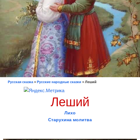
Русская сказка
>
Русские народные сказки
>
Леший
Леший
Лихо
Старухина молитва