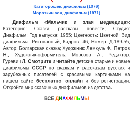
Катигорошек, диафильм (1976)
Морозкин сон, диафильм (1971)
Диафильм «Мальчик и злая медведица»
;
Категория: Сказки, рассказы, повести; Студия:
Диафильм; Год выпуска: 1955; Цветность: Цветной; Вид
диафильма: Рисованный; Кадров: 46; Номер: Д-189-55;
Автор: Болгарская сказка; Художник: Лемкуль Ф., Петров
Н.; Художник-оформитель: Морозов А.; Редактор:
Гуревич Л.
Смотрите
и
читайте
детские старые и новые
диафильмы
СССР
по сказкам и рассказам русских и
зарубежных писателей с красивыми картинками на
нашем сайте
бесплатно
,
онлайн
и без регистрации.
Откройте мир сказочных диафильмов из детства.
ВСЕ
Д
И
А
Ф
И
Л
Ь
М
Ы