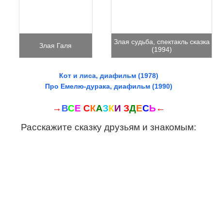
Злая судьба, спектакль сказка
Злая Галя
(1994)
Кот и лиса, диафильм (1978)
Про Емелю-дурака, диафильм (1990)
→
В
С
Е
С
К
А
З
К
И
З
Д
Е
С
Ь
←
Расскажите сказку друзьям и знакомым: