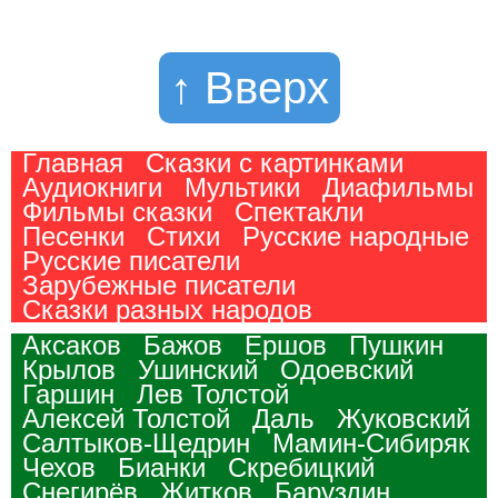
↑ Вверх
Главная
Сказки с картинками
Аудиокниги
Мультики
Диафильмы
Фильмы сказки
Спектакли
Песенки
Стихи
Русские народные
Русские писатели
Зарубежные писатели
Сказки разных народов
Аксаков
Бажов
Ершов
Пушкин
Крылов
Ушинский
Одоевский
Гаршин
Лев Толстой
Алексей Толстой
Даль
Жуковский
Салтыков-Щедрин
Мамин-Сибиряк
Чехов
Бианки
Скребицкий
Снегирёв
Житков
Баруздин