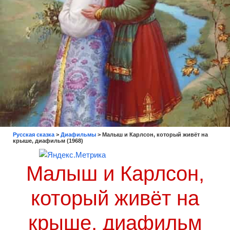
Русская сказка
>
Диафильмы
>
Малыш и Карлсон, который живёт на
крыше, диафильм (1968)
Малыш и Карлсон,
который живёт на
крыше, диафильм