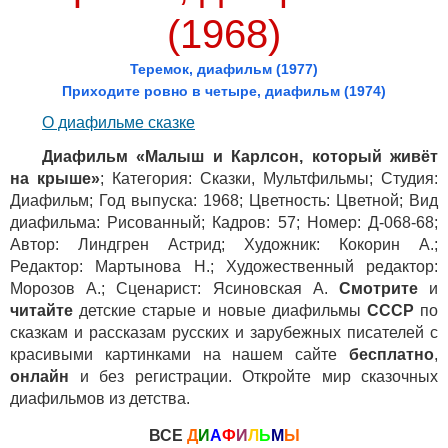
(1968)
Теремок, диафильм (1977)
Приходите ровно в четыре, диафильм (1974)
О диафильме сказке
Диафильм «Малыш и Карлсон, который живёт
на крыше»
; Категория: Сказки, Мультфильмы; Студия:
Диафильм; Год выпуска: 1968; Цветность: Цветной; Вид
диафильма: Рисованный; Кадров: 57; Номер: Д-068-68;
Автор: Линдгрен Астрид; Художник: Кокорин А.;
Редактор: Мартынова Н.; Художественный редактор:
Морозов А.; Сценарист: Ясиновская А.
Смотрите
и
читайте
детские старые и новые диафильмы
СССР
по
сказкам и рассказам русских и зарубежных писателей с
красивыми картинками на нашем сайте
бесплатно
,
онлайн
и без регистрации. Откройте мир сказочных
диафильмов из детства.
ВСЕ
Д
И
А
Ф
И
Л
Ь
М
Ы