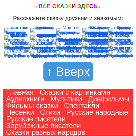
→
В
С
Е
С
К
А
З
К
И
З
Д
Е
С
Ь
←
Расскажите сказку друзьям и знакомым:
↑ Вверх
Главная
Сказки с картинками
Аудиокниги
Мультики
Диафильмы
Фильмы сказки
Спектакли
Песенки
Стихи
Русские народные
Русские писатели
Зарубежные писатели
Сказки разных народов