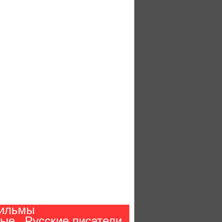
ильмы
ные
Русские писатели