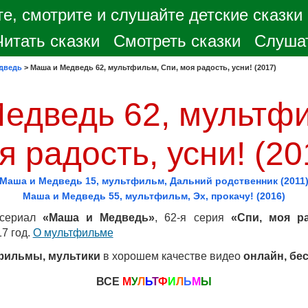
е, смотрите и слушайте детские сказки
Читать сказки
Смотреть сказки
Слушат
дведь
>
Маша и Медведь 62, мультфильм, Спи, моя радость, усни! (2017)
едведь 62, мультфи
я радость, усни! (20
Маша и Медведь 15, мультфильм, Дальний родственник (2011
Маша и Медведь 55, мультфильм, Эх, прокачу! (2016)
тсериал
«Маша и Медведь»
, 62-я серия
«Спи, моя ра
7 год.
О мультфильме
фильмы, мультики
в хорошем качестве видео
онлайн, бе
ВСЕ
М
У
Л
Ь
Т
Ф
И
Л
Ь
М
Ы