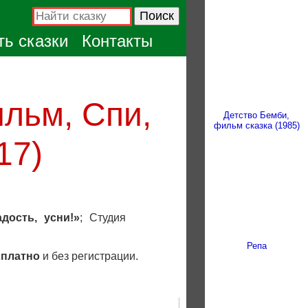
ь сказки
Контакты
льм, Спи,
Детство Бемби,
фильм сказка (1985)
17)
)
дость, усни!»
; Студия
Репа
сплатно
и без регистрации.