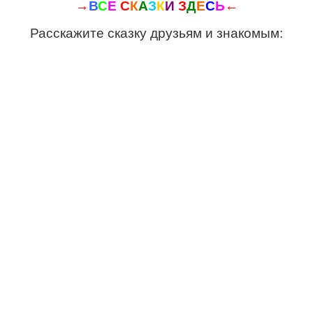
→
В
С
Е
С
К
А
З
К
И
З
Д
Е
С
Ь
←
Расскажите сказку друзьям и знакомым: