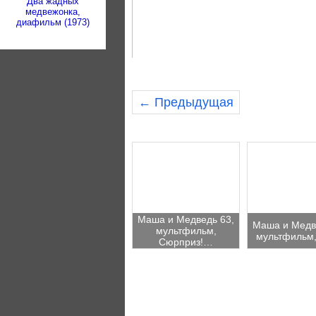
Два жадных
медвежонка,
диафильм (1973)
← Предыдущая
Маша и Медведь 63,
Маша и Медв
мультфильм,
мультфильм
Сюрприз!…