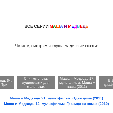
ВСЕ СЕРИИ
М
А
Ш
А
И
М
Е
Д
В
Е
Д
Ь
Читаем, смотрим и слушаем детские сказки:
Спи, котенька,
Маша и Медведь 17,
едь 64,
В 
аудиосказки для
мультфильм, Маша +
, Три…
диаф
маленьких
каша (2011)
Маша и Медведь 21, мультфильм, Один дома (2011)
Маша и Медведь 12, мультфильм, Граница на замке (2010)