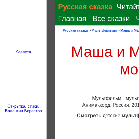
Русская сказка
Читайт
Главная
Все сказки
Русская сказка
>
Мультфильмы
>
Маша и Ме
Маша и М
Клевета
мо
Мультфильм, муль
Анимаккорд, Россия, 201
Открытка, стихи,
Валентин Берестов
Смотреть
детские
мульт