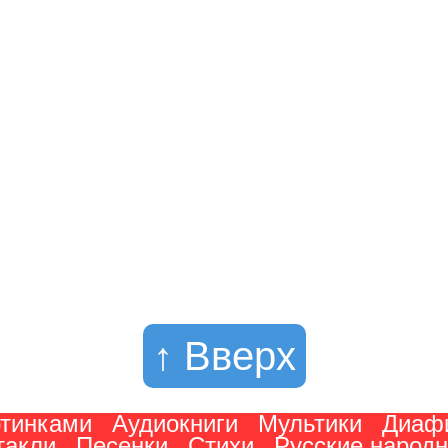
↑ Вверх
ртинками
Аудиокниги
Мультики
Диаф
такли
Песенки
Стихи
Русские народ