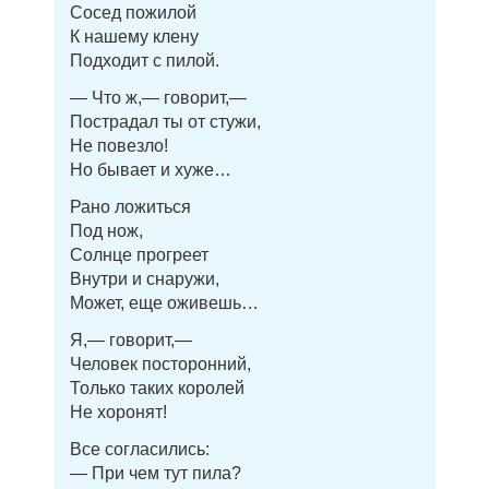
Сосед пожилой
К нашему клену
Подходит с пилой.
— Что ж,— говорит,—
Пострадал ты от стужи,
Не повезло!
Но бывает и хуже…
Рано ложиться
Под нож,
Солнце прогреет
Внутри и снаружи,
Может, еще оживешь…
Я,— говорит,—
Человек посторонний,
Только таких королей
Не хоронят!
Все согласились:
— При чем тут пила?