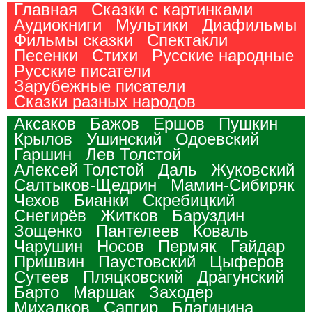
Главная
Сказки с картинками
Аудиокниги
Мультики
Диафильмы
Фильмы сказки
Спектакли
Песенки
Стихи
Русские народные
Русские писатели
Зарубежные писатели
Сказки разных народов
Аксаков
Бажов
Ершов
Пушкин
Крылов
Ушинский
Одоевский
Гаршин
Лев Толстой
Алексей Толстой
Даль
Жуковский
Салтыков-Щедрин
Мамин-Сибиряк
Чехов
Бианки
Скребицкий
Снегирёв
Житков
Баруздин
Зощенко
Пантелеев
Коваль
Чарушин
Носов
Пермяк
Гайдар
Пришвин
Паустовский
Цыферов
Сутеев
Пляцковский
Драгунский
Барто
Маршак
Заходер
Михалков
Сапгир
Благинина