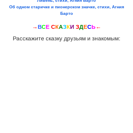
Ливень, стихи, Агния Барто
Об одном старичке и пионерском значке, стихи, Агния
Барто
→
В
С
Е
С
К
А
З
К
И
З
Д
Е
С
Ь
←
Расскажите сказку друзьям и знакомым: