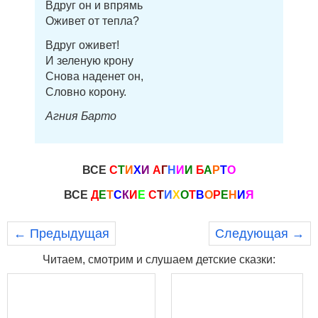
Вдруг он и впрямь
Оживет от тепла?
Вдруг оживет!
И зеленую крону
Снова наденет он,
Словно корону.
Агния Барто
ВСЕ
С
Т
И
Х
И
А
Г
Н
И
И
Б
А
Р
Т
О
ВСЕ
Д
Е
Т
С
К
И
Е
С
Т
И
Х
О
Т
В
О
Р
Е
Н
И
Я
← Предыдущая
Следующая →
Читаем, смотрим и слушаем детские сказки: