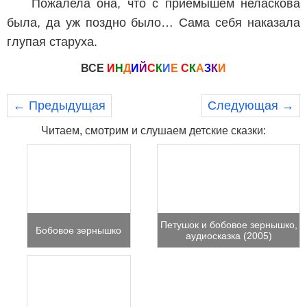
Пожалела она, что с приемышем неласкова
была, да уж поздно было… Сама себя наказала
глупая старуха.
ВСЕ
И
Н
Д
И
Й
С
К
И
Е
С
К
А
З
К
И
← Предыдущая
Следующая →
Читаем, смотрим и слушаем детские сказки:
Петушок и бобовое зернышко,
Бобовое зернышко
аудиосказка (2005)