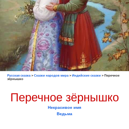
Русская сказка
>
Сказки народов мира
>
Индийские сказки
>
Перечное
зёрнышко
Перечное зёрнышко
Некрасивое имя
Ведьма