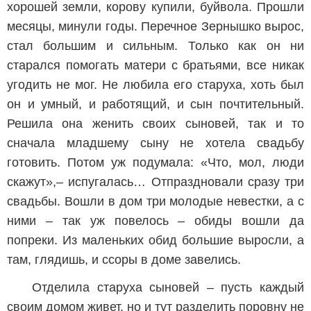
хорошей земли, корову купили, буйвола. Прошли
месяцы, минули годы. Перечное Зернышко вырос,
стал большим и сильным. Только как он ни
старался помогать матери с братьями, все никак
угодить не мог. Не любила его старуха, хоть был
он и умный, и работящий, и сын почтительный.
Решила она женить своих сыновей, так и то
сначала младшему сыну не хотела свадьбу
готовить. Потом уж подумала: «Что, мол, люди
скажут»,– испугалась… Отпраздновали сразу три
свадьбы. Вошли в дом три молодые невестки, а с
ними – так уж повелось – обиды вошли да
попреки. Из маленьких обид большие выросли, а
там, глядишь, и ссоры в доме завелись.
Отделила старуха сыновей – пусть каждый
своим домом живет, но и тут разделить поровну не