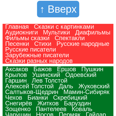
↑ Вверх
Главная
Сказки с картинками
Аудиокниги
Мультики
Диафильмы
Фильмы сказки
Спектакли
Песенки
Стихи
Русские народные
Русские писатели
Зарубежные писатели
Сказки разных народов
Аксаков
Бажов
Ершов
Пушкин
Крылов
Ушинский
Одоевский
Гаршин
Лев Толстой
Алексей Толстой
Даль
Жуковский
Салтыков-Щедрин
Мамин-Сибиряк
Чехов
Бианки
Скребицкий
Снегирёв
Житков
Баруздин
Зощенко
Пантелеев
Коваль
Чарушин
Носов
Пермяк
Гайдар