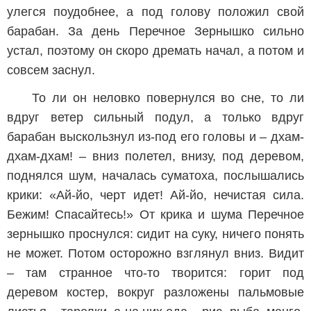
улегся поудобнее, а под голову положил свой
барабан. За день Перечное Зернышко сильно
устал, поэтому он скоро дремать начал, а потом и
совсем заснул.
То ли он неловко повернулся во сне, то ли
вдруг ветер сильный подул, а только вдруг
барабан выскользнул из-под его головы и – дхам-
дхам-дхам! – вниз полетел, внизу, под деревом,
поднялся шум, началась суматоха, послышались
крики: «Ай-йо, черт идет! Ай-йо, нечистая сила.
Бежим! Спасайтесь!» От крика и шума Перечное
зернышко проснулся: сидит на суку, ничего понять
не может. Потом осторожно взглянул вниз. Видит
– там странное что-то творится: горит под
деревом костер, вокруг разложены пальмовые