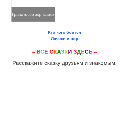
Гранатовое зернышко
Кто кого боится
Лаччхи и вор
→
В
С
Е
С
К
А
З
К
И
З
Д
Е
С
Ь
←
Расскажите сказку друзьям и знакомым: