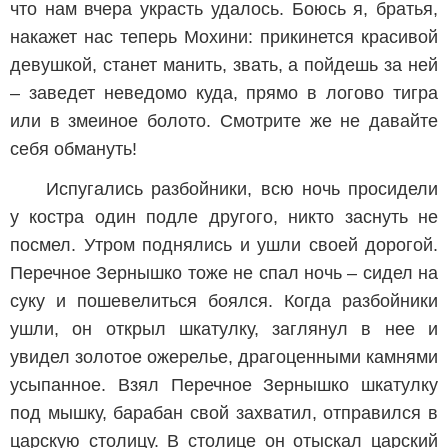
что нам вчера украсть удалось. Боюсь я, братья,
накажет нас теперь Мохини: прикинется красивой
девушкой, станет манить, звать, а пойдешь за ней
– заведет неведомо куда, прямо в логово тигра
или в змеиное болото. Смотрите же не давайте
себя обмануть!
Испугались разбойники, всю ночь просидели
у костра один подле другого, никто заснуть не
посмел. Утром поднялись и ушли своей дорогой.
Перечное Зернышко тоже не спал ночь – сидел на
суку и пошевелиться боялся. Когда разбойники
ушли, он открыл шкатулку, заглянул в нее и
увидел золотое ожерелье, драгоценными камнями
усыпанное. Взял Перечное Зернышко шкатулку
под мышку, барабан свой захватил, отправился в
царскую столицу. В столице он отыскал царский