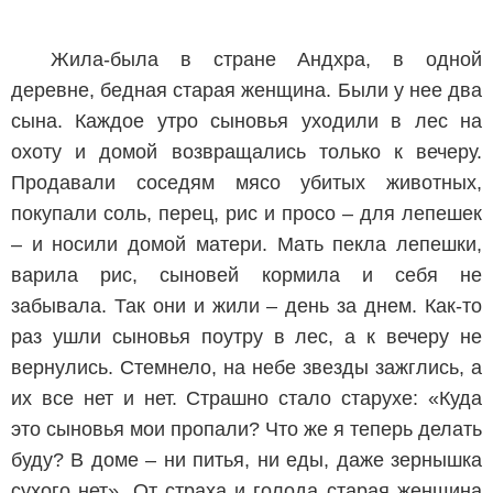
Жила-была в стране Андхра, в одной
деревне, бедная старая женщина. Были у нее два
сына. Каждое утро сыновья уходили в лес на
охоту и домой возвращались только к вечеру.
Продавали соседям мясо убитых животных,
покупали соль, перец, рис и просо – для лепешек
– и носили домой матери. Мать пекла лепешки,
варила рис, сыновей кормила и себя не
забывала. Так они и жили – день за днем. Как-то
раз ушли сыновья поутру в лес, а к вечеру не
вернулись. Стемнело, на небе звезды зажглись, а
их все нет и нет. Страшно стало старухе: «Куда
это сыновья мои пропали? Что же я теперь делать
буду? В доме – ни питья, ни еды, даже зернышка
сухого нет». От страха и голода старая женщина