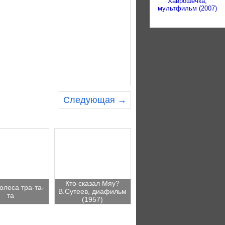
Хаврошечка,
мультфильм (2007)
Следующая →
Кто сказал Мяу?
олеса тра-та-
В.Сутеев, диафильм
та
(1957)