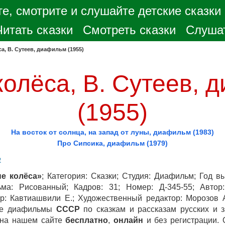
е, смотрите и слушайте детские сказки
Читать сказки
Смотреть сказки
Слушат
а, В. Сутеев, диафильм (1955)
колёса, В. Сутеев, 
(1955)
На восток от солнца, на запад от луны, диафильм (1983)
Про Сипсика, диафильм (1979)
е
е колёса»
; Категория: Сказки; Студия: Диафильм; Год вы
ма: Рисованный; Кадров: 31; Номер: Д-345-55; Автор:
ор: Кавтиашвили Е.; Художественный редактор: Морозов
вые диафильмы
СССР
по сказкам и рассказам русских и 
 на нашем сайте
бесплатно
,
онлайн
и без регистрации. 