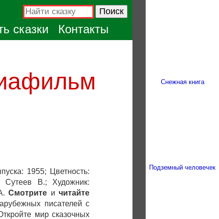
ь сказки
Контакты
диафильм
Снежная книга
Подземный человечек
пуска: 1955; Цветность:
 Сутеев В.; Художник:
 А.
Смотрите
и
читайте
зарубежных писателей с
Откройте мир сказочных