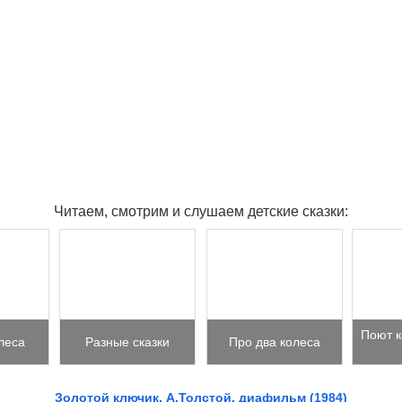
Читаем, смотрим и слушаем детские сказки:
Поют к
леса
Разные сказки
Про два колеса
Золотой ключик, А.Толстой, диафильм (1984)