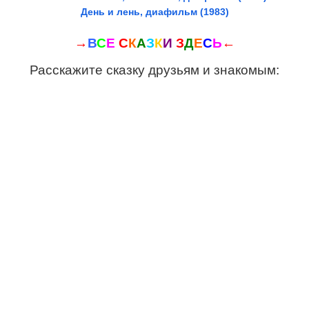
День и лень, диафильм (1983)
→
В
С
Е
С
К
А
З
К
И
З
Д
Е
С
Ь
←
Расскажите сказку друзьям и знакомым: