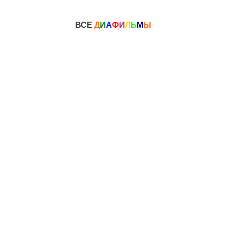
ВСЕ
Д
И
А
Ф
И
Л
Ь
М
Ы