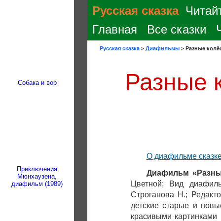
Русская сказка
Читайт
Главная
Все сказки
Русская сказка
>
Диафильмы
>
Разные колёс
Разные 
Собака и вор
О диафильме сказк
Приключения
Диафильм «Разны
Мюнхаузена,
Цветной; Вид диафиль
диафильм (1989)
Строганова Н.; Редакт
детские старые и но
красивыми картинками