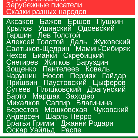
Зарубежные писатели
Сказки разных народов
Аксаков
Бажов
Ершов
Пушкин
Крылов
Ушинский
Одоевский
Гаршин
Лев Толстой
Алексей Толстой
Даль
Жуковский
Салтыков-Щедрин
Мамин-Сибиряк
Чехов
Бианки
Скребицкий
Снегирёв
Житков
Баруздин
Зощенко
Пантелеев
Коваль
Чарушин
Носов
Пермяк
Гайдар
Пришвин
Паустовский
Цыферов
Сутеев
Пляцковский
Драгунский
Барто
Маршак
Заходер
Михалков
Сапгир
Благинина
Берестов
Мошковская
Чуковский
Андерсен
Шарль Перро
Братья Гримм
Джанни Родари
Оскар Уайльд
Распе