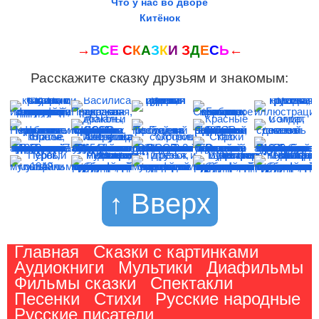
Что у нас во дворе
Китёнок
→
В
С
Е
С
К
А
З
К
И
З
Д
Е
С
Ь
←
Расскажите сказку друзьям и знакомым:
↑ Вверх
Главная
Сказки с картинками
Аудиокниги
Мультики
Диафильмы
Фильмы сказки
Спектакли
Песенки
Стихи
Русские народные
Русские писатели