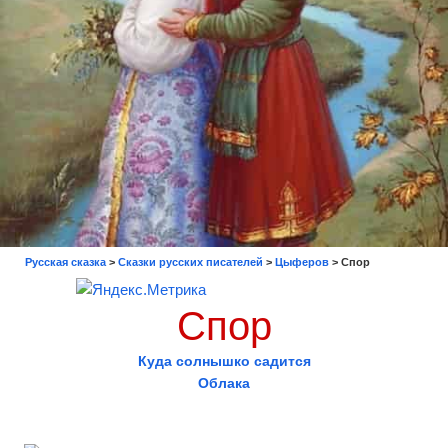
Русская сказка
>
Сказки русских писателей
>
Цыферов
>
Спор
Спор
Куда солнышко садится
Облака