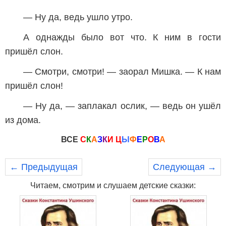
— Ну да, ведь ушло утро.
А однажды было вот что. К ним в гости
пришёл слон.
— Смотри, смотри! — заорал Мишка. — К нам
пришёл слон!
— Ну да, — заплакал ослик, — ведь он ушёл
из дома.
ВСЕ
С
К
А
З
К
И
Ц
Ы
Ф
Е
Р
О
В
А
← Предыдущая
Следующая →
Читаем, смотрим и слушаем детские сказки: